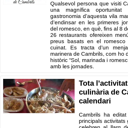
Qualsevol persona que visiti C
una magnífica oportunitat
gastronomia d’aquesta vila mar
d’endinsar en les primeres j
del romesco, en què, fins al 8 
26 restaurants ofereixen menú
preus basats en el romesco 
cuinat. Es tracta d’un menjar
marinera de Cambrils, com ho de
històric “Sol, marinada i romes
amb les jornades.
Tota l’activit
culinària de C
calendari
Cambrils ha
edita
principals
activitats
celebren
al llarg d