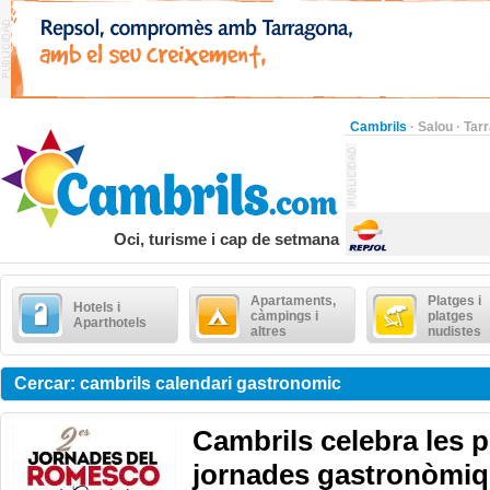
Cambrils
·
Salou
·
Tar
Oci, turisme i cap de setmana
Apartaments,
Platges i
Hotels i
càmpings i
platges
Aparthotels
altres
nudistes
Cercar: cambrils calendari gastronomic
Cambrils celebra les 
jornades gastronòmiq