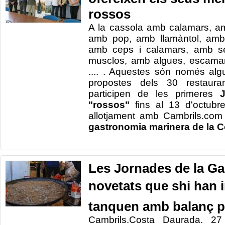
rossos
A la cassola
amb calamars
,
a
amb pop
,
amb
llamàntol
,
am
amb
ceps
i
calamars
,
amb
s
musclos
,
amb
algues
,
escamar
....
.
Aquestes són només
alg
propostes dels
30
restaura
participen de les
primeres
"
rossos
"
fins al 13
d'octubre
allotjament
amb
Cambrils.com
gastronomia marinera
de la 
Les Jornades de la Gal
novetats que shi han 
tanquen amb balanç p
Cambrils.Costa Daurada. 2