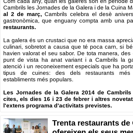
Com
cada any
,
quan les
galeres
són
en període 
Cambrils
les
Jornades de la
Galera i
de la Cuina
M
al 2 de març
,
Cambrils
celebra
el desè
anivers
gastronòmica
,
que enguany compta
amb
una par
restaurants
.
La galera
és un
crustaci
que no
era massa
apreci
culinari
,
sobretot
a
causa que té
poca carn
,
si bé
havien
valorat
el seu sabor
.
De tota manera
,
des 
punt
de vista ha
anat
variant
i
a Cambrils
la g
atenció
i un
reconeixement
especials que ha
port
tipus
de cuines
:
des dels
restaurants
més
establiments
més
populars
.
Les
Jornades de la
Galera
2014
de Cambrils
cites
,
els
dies
16
i 23
de febrer i
altres noveta
l'extens
programa d'activitats
previstes
.
Trenta restaurants de
ofereixen els seus me