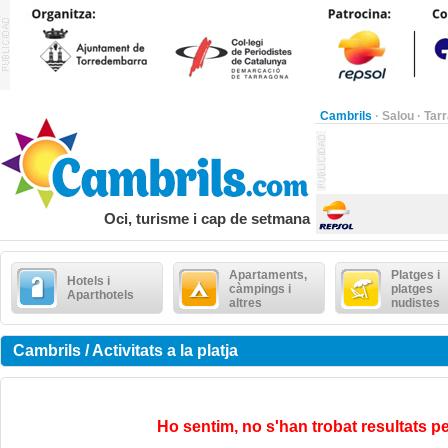
Cambrils
·
Salou
·
Tar
Oci, turisme i cap de setmana
Apartaments,
Platges i
Hotels i
càmpings i
platges
Aparthotels
altres
nudistes
Cambrils / Activitats a la platja
Ho sentim, no s'han trobat resultats pe