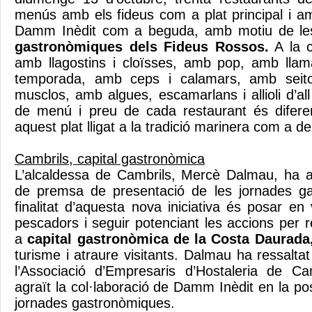
menús amb els fideus com a plat principal i am
Damm Inèdit com a beguda, amb motiu de le
gastronòmiques dels Fideus Rossos.
A la c
amb llagostins i cloïsses, amb pop, amb llam
temporada, amb ceps i calamars, amb seito
musclos, amb algues, escamarlans i allioli d’al
de menú i preu de cada restaurant és difer
aquest plat lligat a la tradició marinera com a
Cambrils, capital gastronòmica
L’alcaldessa de Cambrils, Mercè Dalmau, ha a
de premsa de presentació de les jornades g
finalitat d’aquesta nova iniciativa és posar en 
pescadors i seguir potenciant les accions per 
a
capital gastronòmica de la Costa Daurada
turisme i atraure visitants. Dalmau ha ressaltat
l’Associació d’Empresaris d’Hostaleria de Ca
agraït la col·laboració de Damm Inèdit en la p
jornades gastronòmiques.