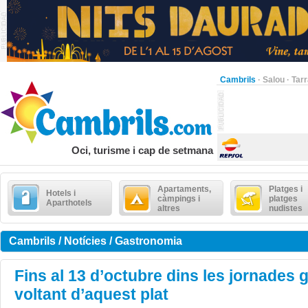
Cambrils
·
Salou
·
Tar
Oci, turisme i cap de setmana
Apartaments,
Platges i
Hotels i
càmpings i
platges
Aparthotels
altres
nudistes
Cambrils / Notícies / Gastronomia
Fins al 13 d’octubre dins les jornades
voltant d’aquest plat