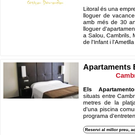
Litoral és
una empr
lloguer de vacance
amb
més de 30
a
lloguer
d'apartamen
a Salou
,
Cambrils
,
de
l'Infant
i
l'Ametlla
Apartaments 
Cambr
Els Apartament
situats entre Cambr
metres de la plat
d'una piscina comunit
programa d'entr
Reservi al millor preu, a