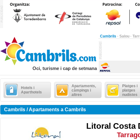
Cambrils
·
Salou
·
Tar
Oci, turisme i cap de setmana
Apartaments,
Platges i
Hotels i
càmpings i
platges
Aparthotels
altres
nudistes
Cambrils / Apartaments a Cambrils
Litoral Costa
Tarrag