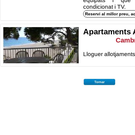
equipats i que
condicionat i TV.
Reservi al millor preu, a
Apartaments 
Cambr
Lloguer allotjament
Tornar