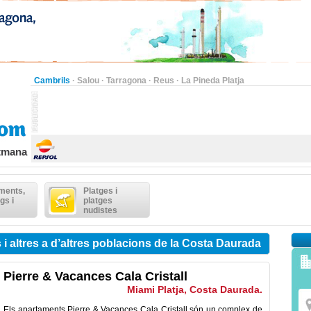
Cambrils
·
Salou
·
Tarragona
·
Reus
·
La Pineda Platja
etmana
ments,
Platges i
gs i
platges
nudistes
i altres a d’altres poblacions de la Costa Daurada
Pierre & Vacances Cala Cristall
Miami Platja, Costa Daurada.
Els apartaments Pierre & Vacances Cala Cristall són un complex de