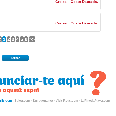
Creixell, Costa Daurada.
Creixell, Costa Daurada.
<
1
2
3
4
5
6
>>
Tornar
ils.com
·
Salou.com
·
Tarragona.net
·
Visit-Reus.com
·
LaPinedaPlaya.com