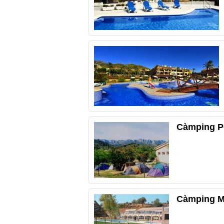
Càmping P
Càmping M