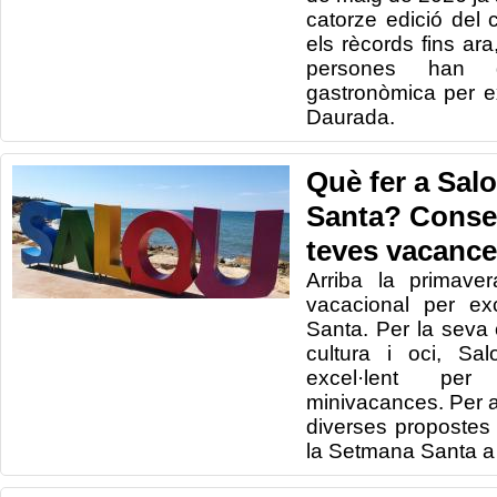
catorze edició del 
els rècords fins ara
persones han 
gastronòmica per e
Daurada.
Què fer a Sal
Santa? Consel
teves vacanc
Arriba la primave
vacacional per ex
Santa. Per la seva o
cultura i oci, Sa
excel·lent per
minivacances. Per 
diverses propostes 
la Setmana Santa a