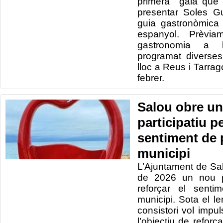
primera gala que 
presentar Soles G
guia gastronòmica 
espanyol. Prèvia
gastronomia a l
programat diverses 
lloc a Reus i Tarrag
febrer.
Salou obre un
participatiu pe
sentiment de 
municipi
L’Ajuntament de Sa
de 2026 un nou pr
reforçar el senti
municipi. Sota el l
consistori vol impu
l’objectiu de reforçar