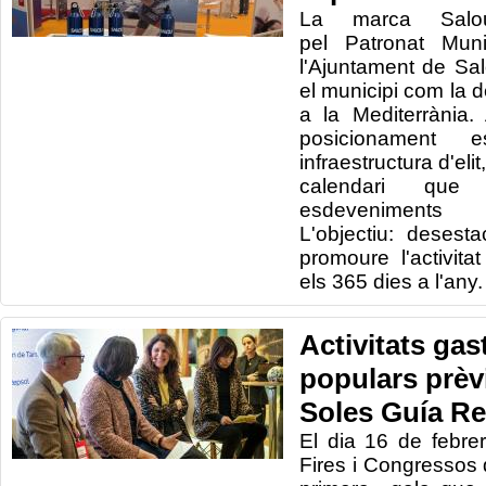
La marca Salou
pel Patronat Mun
l'Ajuntament de Sal
el municipi com la d
a la Mediterrània.
posicionamen
infraestructura d'elit
calendari qu
esdeveniments 
L'objectiu: desesta
promoure l'activit
els 365 dies a l'any.
Activitats ga
populars prèvi
Soles Guía Re
El dia 16 de febre
Fires i Congressos 