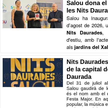
Salou dona el 
les Nits Daur
Salou ha inaugur
d’agost de 2026, 
, 
Nits Daurades
d'estiu, amb l'acte
als
jardins del Xa
Nits Daurades,
de la capital 
Daurada
Del 31 de juliol 
Salou gaudirà de 
és el nom amb el 
Festa Major. En aq
popular, la música en