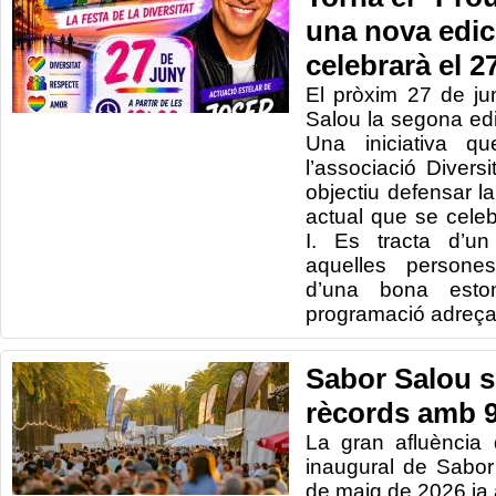
una nova edic
celebrarà el 2
El pròxim 27 de jun
Salou la segona edi
Una iniciativa 
l’associació Diver
objectiu defensar la 
actual que se cele
I. Es tracta d’un
aquelles persone
d’una bona est
programació adreçad
Sabor Salou s
rècords amb 9
La gran afluència 
inaugural de Sabor
de maig de 2026 ja