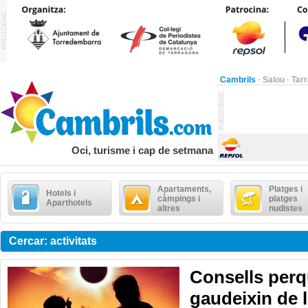
Cambrils
·
Salou
·
Tar
Oci, turisme i cap de setmana
Apartaments,
Platges i
Hotels i
càmpings i
platges
Aparthotels
altres
nudistes
Cercar: activitats
Consells perq
gaudeixin de l