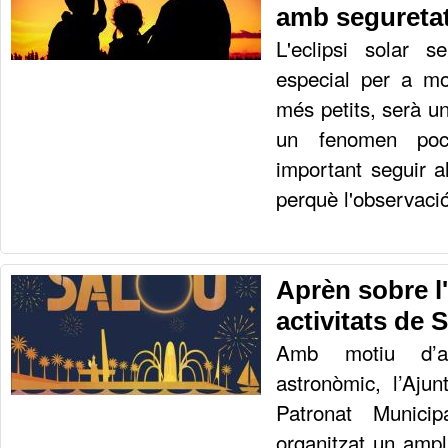
amb segureta
L'eclipsi solar 
especial per a mo
més petits, serà u
un fenomen poc
important seguir 
perquè l'observació
Aprèn sobre l'
activitats de 
Amb motiu d’aq
astronòmic, l’Aju
Patronat Munici
organitzat un ampl