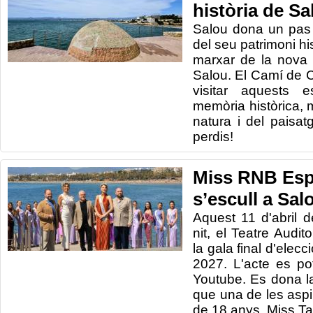
història de Sa
Salou dona un pas
del seu patrimoni h
marxar de la nova 
Salou. El Camí de C
visitar aquests e
memòria històrica, 
natura i del paisat
perdis!
Miss RNB Esp
s’escull a Sal
Aquest 11 d'abril 
nit, el Teatre Audit
la gala final d'ele
2027. L'acte es po
Youtube. Es dona l
que una de les aspi
de 18 anys, Miss Ta