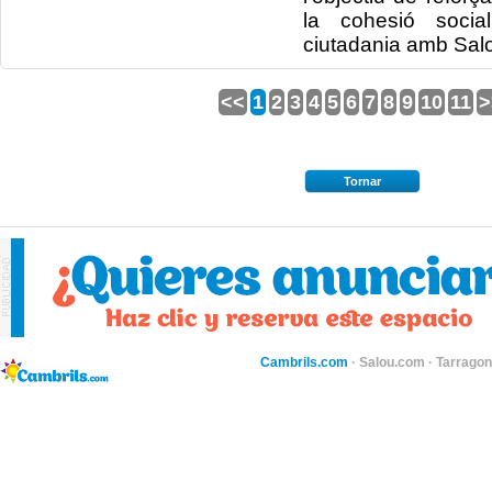
la cohesió socia
ciutadania amb Sal
<<
1
2
3
4
5
6
7
8
9
10
11
>
Tornar
Cambrils.com
·
Salou.com
·
Tarragon