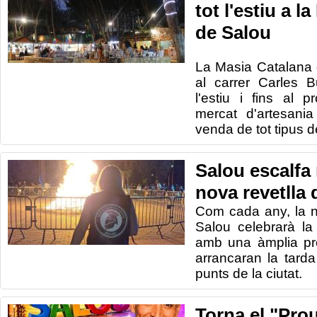
tot l'estiu a l
de Salou
La Masia
Catalana
al carrer Carles
B
l'estiu
i fins al
p
mercat d'artesania
venda
de tot tipus d
Salou escalfa
nova revetlla
Com cada any, la ni
Salou celebrarà la
amb una àmplia pr
arrancaran la tarda
punts de la ciutat.
Torna el "Pro