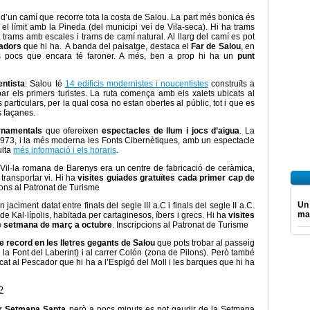
a d’un camí que recorre tota la costa de Salou. La part més bonica és
l límit amb la Pineda (del municipi veí de Vila-seca). Hi ha trams
 trams amb escales i trams de camí natural. Al llarg del camí es pot
adors
que hi ha. A banda del paisatge, destaca el
Far de Salou
, en
s pocs que encara té faroner. A més, ben a prop hi ha un
punt
entista
: Salou té
14 edificis modernistes i noucentistes
construïts a
bar els primers turistes. La ruta comença amb els xalets ubicats al
articulars, per la qual cosa no estan obertes al públic, tot i que es
s façanes.
ornamentals
que ofereixen
espectacles de llum i jocs d’aigua
. La
1973, i la més moderna les Fonts Cibernètiques, amb un espectacle
ulta
més informació i els horaris
.
a Vil·la romana de Barenys era un centre de fabricació de ceràmica,
transportar vi. Hi ha
visites guiades gratuïtes cada primer cap de
cions al Patronat de Turisme
Un
aciment datat entre finals del segle III a.C i finals del segle II a.C.
mar
 de Kal·lípolis, habitada per cartaginesos, íbers i grecs. Hi ha
visites
e setmana de març a octubre
. Inscripcions al Patronat de Turisme
de record en les lletres gegants de Salou
que pots trobar al passeig
e la Font del Laberint) i al carrer Colón (zona de Pilons). Però també
t al Pescador que hi ha a l’Espigó del Moll i les barques que hi ha
?
er Setmana Santa
però a pocs minuts es pot gaudir de la Setmana