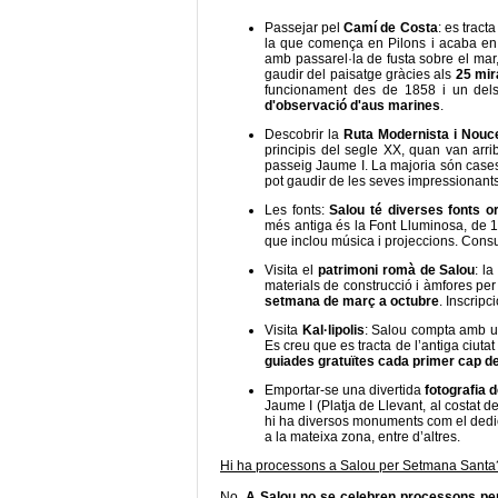
Passejar pel
Camí de Costa
: es tract
la que comença en Pilons i acaba en e
amb passarel·la de fusta sobre el mar,
gaudir del paisatge gràcies als
25 mir
funcionament des de 1858 i un del
d'observació d'aus marines
.
Descobrir la
Ruta Modernista i Nouc
principis del segle XX, quan van arri
passeig Jaume I. La majoria són cases p
pot gaudir de les seves impressionant
Les fonts:
Salou té diverses fonts 
més antiga és la Font Lluminosa, de 
que inclou música i projeccions. Cons
Visita el
patrimoni romà de Salou
: l
materials de construcció i àmfores per 
setmana de març a octubre
. Inscrip
Visita
Kal·lipolis
: Salou compta amb un j
Es creu que es tracta de l’antiga ciutat
guiades gratuïtes cada primer cap d
Emportar-se una divertida
fotografia 
Jaume I (Platja de Llevant, al costat d
hi ha diversos monuments com el dedica
a la mateixa zona, entre d’altres.
Hi ha processons a Salou per Setmana Santa
No.
A Salou no se celebren processons p