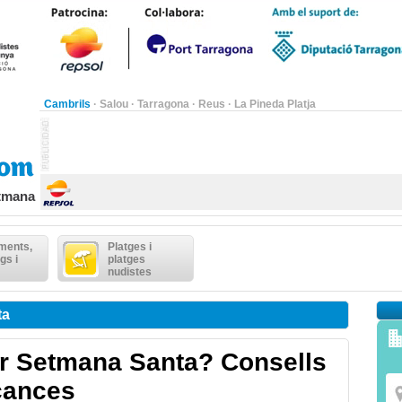
Cambrils
·
Salou
·
Tarragona
·
Reus
·
La Pineda Platja
etmana
ments,
Platges i
gs i
platges
nudistes
ta
er Setmana Santa? Consells
acances