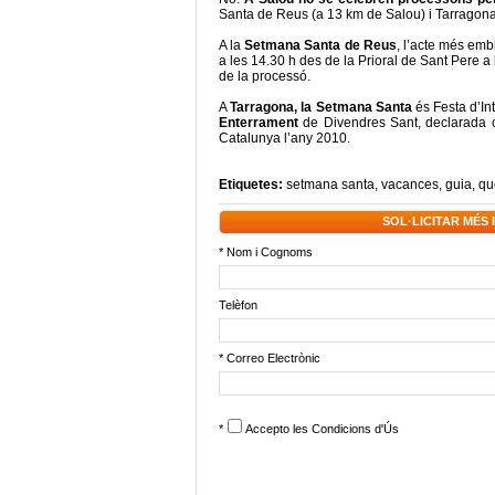
Santa de Reus (a 13 km de Salou) i Tarragon
A la
Setmana Santa de Reus
, l’acte més emb
a les 14.30 h des de la Prioral de Sant Pere a
de la processó.
A
Tarragona, la Setmana Santa
és Festa d’In
Enterrament
de Divendres Sant, declarada c
Catalunya l’any 2010.
Etiquetes:
setmana santa
,
vacances
,
guia
,
qu
SOL·LICITAR MÉS
* Nom i Cognoms
Telèfon
* Correo Electrònic
*
Accepto les
Condicions d'Ús