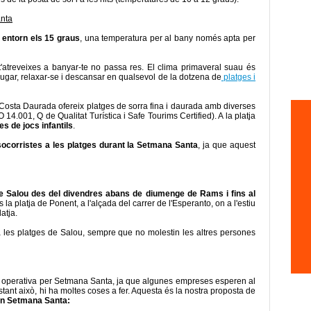
anta
 entorn els 15 graus
, una temperatura per al bany només apta per
t'atreveixes a banyar-te no passa res. El clima primaveral suau és
 jugar, relaxar-se i descansar en qualsevol de la dotzena de
platges i
la Costa Daurada ofereix platges de sorra fina i daurada amb diverses
14.001, Q de Qualitat Turística i Safe Tourims Certified). A la platja
es de jocs infantils
.
socorristes a les platges durant la Setmana Santa
, ja que aquest
e Salou des del divendres abans de diumenge de Rams i fins al
s
la platja de Ponent, a l'alçada del carrer de l'Esperanto, on a l'estiu
atja.
a les platges de Salou, sempre que no molestin les altres persones
ent operativa per Setmana Santa, ja que algunes empreses esperen al
bstant això, hi ha moltes coses a fer. Aquesta és la nostra proposta de
u en Setmana Santa: