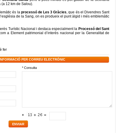
a (a 12 km de Salou).
lemàtic és la
processó de Les 3 Gràcies
, que és el Divendres Sant
 l’església de la Sang, on es produeix el punt àlgid i més emblemàtic
terès Turístic Nacional i destaca especialment la
Processó del Sant
om a Element patrimonial d’interès nacional per la Generalitat de
è fer
 INFORMACIÓ PER CORREU ELECTRÒNIC
* Consulta
*