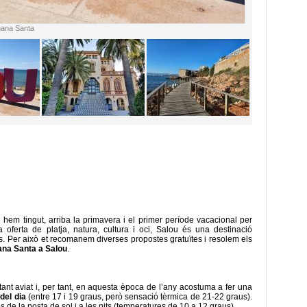
mana Santa
 hem tingut, arriba la primavera i el primer període vacacional per
 oferta de platja, natura, cultura i oci, Salou és una destinació
s. Per això et recomanem diverses propostes gratuïtes i resolem els
na Santa a Salou
.
nt aviat i, per tant, en aquesta època de l’any acostuma a fer una
del dia
(entre 17 i 19 graus, però sensació tèrmica de 21-22 graus).
des de la posta de sol i a les nits (temperatures de 10 a 12 graus).