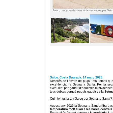
Salou, una gran destinació de vacances per Set
Salou. Costa Daurada. 14 març 2026.
Després de l’hivern de pluja i mal temps que
excel·lència: la Setmana Santa. Per la seva
excel·lent per gaudir d’aquestes minivacance
teus dubtes perquè puguis gaudir de la
Setma
Quin temps farà a Salou per Setmana Santa?
Aquest any 2026 la Setmana Sant arriba basta
temperatura molt suau a les hores centrals 
En canvi és
fresca encara a la matinada
, i 