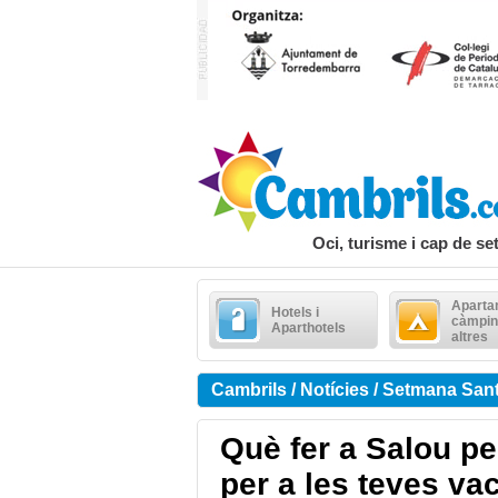
Oci, turisme i cap de s
Aparta
Hotels i
càmpin
Aparthotels
altres
Cambrils / Notícies / Setmana San
Què fer a Salou p
per a les teves v