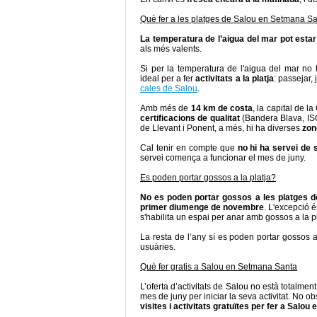
Què fer a les platges de Salou en Setmana S
La temperatura de l’aigua del mar pot estar
als més valents.
Si per la temperatura de l'aigua del mar no 
ideal per a fer
activitats a la platja
: passejar,
cales de Salou
.
Amb més de
14 km de costa
, la capital de 
certificacions de qualitat
(Bandera Blava, ISO 
de Llevant i Ponent, a més, hi ha diverses
zon
Cal tenir en compte que
no hi ha servei de 
servei comença a funcionar el mes de juny.
Es poden portar gossos a la platja?
No es poden portar gossos a les platges d
primer diumenge de novembre
. L'excepció é
s'habilita un espai per anar amb gossos a la pl
La resta de l’any sí es poden portar gossos 
usuàries.
Què fer gratis a Salou en Setmana Santa
L’oferta d’activitats de Salou no està totalm
mes de juny per iniciar la seva activitat. No o
visites i activitats gratuïtes per fer a Salo