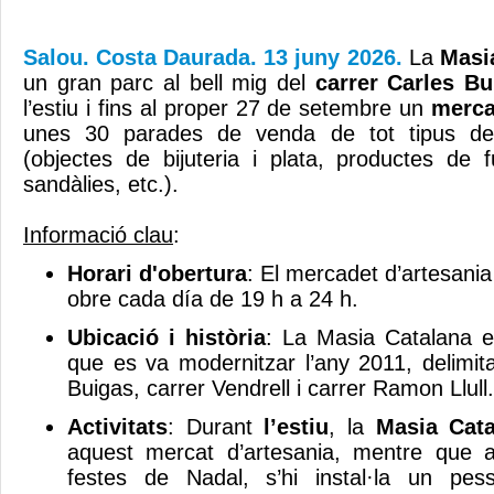
Salou. Costa Daurada. 13 juny 2026.
La
Masi
un gran parc al bell mig del
carrer Carles Bu
l’estiu i fins al proper 27 de setembre un
merca
unes 30 parades de venda de tot tipus de
(objectes de bijuteria i plata, productes de f
sandàlies, etc.).
Informació clau
:
Horari d'obertura
: El mercadet d’artesani
obre cada día de 19 h a 24 h.
Ubicació i història
: La Masia Catalana e
que es va modernitzar l’any 2011, delimita
Buigas, carrer Vendrell i carrer Ramon Llull.
Activitats
: Durant
l’estiu
, la
Masia Cat
aquest mercat d’artesania, mentre que a 
festes de Nadal, s’hi instal·la un pes