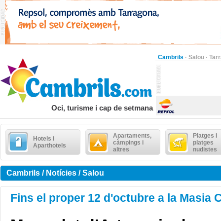
Cambrils
·
Salou
·
Tar
Oci, turisme i cap de setmana
Apartaments,
Platges i
Hotels i
càmpings i
platges
Aparthotels
altres
nudistes
Cambrils / Notícies / Salou
Fins el proper 12 d'octubre a la Masia 