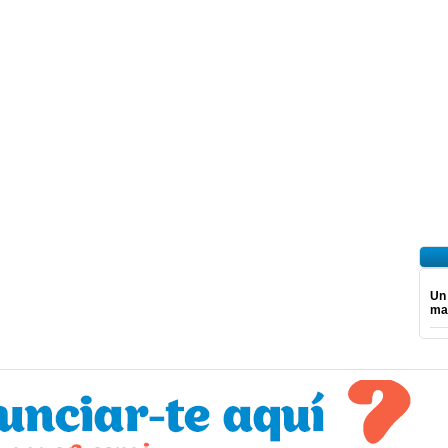
Un
mar