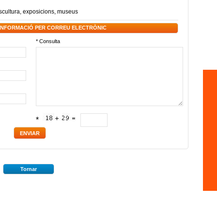
scultura
,
exposicions
,
museus
 INFORMACIÓ PER CORREU ELECTRÒNIC
* Consulta
*
Tornar