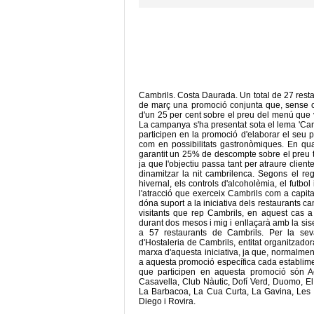
Cambrils. Costa Daurada. Un total de 27 restau
de març una promoció conjunta que, sense ca
d'un 25 per cent sobre el preu del menú que 
La campanya s'ha presentat sota el lema 'Cam
participen en la promoció d'elaborar el seu pr
com en possibilitats gastronòmiques. En qua
garantit un 25% de descompte sobre el preu to
ja que l'objectiu passa tant per atraure client
dinamitzar la nit cambrilenca. Segons el reg
hivernal, els controls d'alcoholèmia, el futbo
l'atracció que exerceix Cambrils com a capit
dóna suport a la iniciativa dels restaurants c
visitants que rep Cambrils, en aquest cas a
durant dos mesos i mig i enllaçarà amb la sise
a 57 restaurants de Cambrils. Per la sev
d'Hostaleria de Cambrils, entitat organitzado
marxa d'aquesta iniciativa, ja que, normalment,
a aquesta promoció específica cada establimen
que participen en aquesta promoció són A
Casavella, Club Nàutic, Dofí Verd, Duomo, El
La Barbacoa, La Cua Curta, La Gavina, Les 
Diego i Rovira.