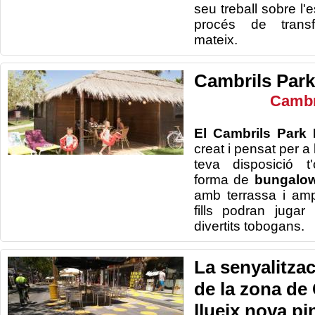
seu treball sobre l'e
procés de transf
mateix.
Cambrils Park
Cambr
El Cambrils Park
creat i pensat per a 
teva disposició t
forma de
bungalows
amb terrassa i amp
fills podran juga
divertits tobogans.
La senyalitza
de la zona de
llueix nova pi