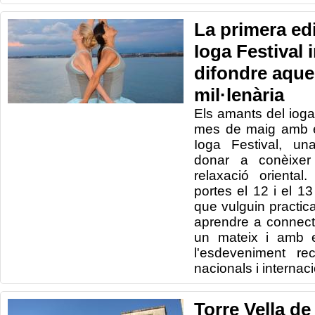
La primera ed
Ioga Festival 
difondre aque
mil·lenària
Els amants del ioga
mes de maig amb e
Ioga Festival, un
donar a conèixer
relaxació oriental.
portes el 12 i el 1
que vulguin practic
aprendre a connec
un mateix i amb el
l'esdeveniment re
nacionals i internac
Torre Vella de