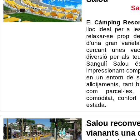
Sa
El
Càmping Resort
lloc ideal per a le
relaxar-se prop d
d'una gran varietat
cercant unes vac
diversió per als teu
Sangulí Salou é
impressionant comp
en un entorn de 
allotjaments, tant
com parcel·les,
comoditat, confort
estada.
Salou reconve
vianants una 