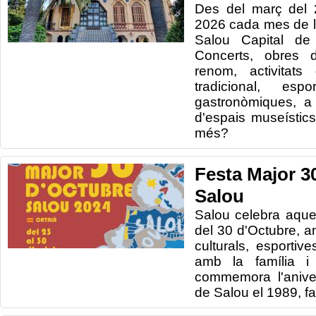
Des del març del 2
2026 cada mes de l
Salou Capital de 
Concerts, obres d
renom, activitats
tradicional, espo
gastronòmiques, a
d'espais museístics
més?
Festa Major 3
Salou
Salou celebra aque
del 30 d'Octubre, a
culturals, esportiv
amb la família i
commemora l'anive
de Salou el 1989, f