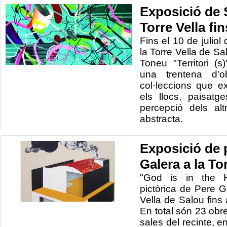
Exposició de 
Torre Vella fin
Fins el 10 de juliol
la Torre Vella de Sa
Toneu "Territori (
una trentena d'o
col·leccions que ex
els llocs, paisatg
percepció dels al
abstracta.
Exposició de 
Galera a la To
"God is in the H
pictòrica de Pere G
Vella de Salou fins
En total són 23 ob
sales del recinte, e