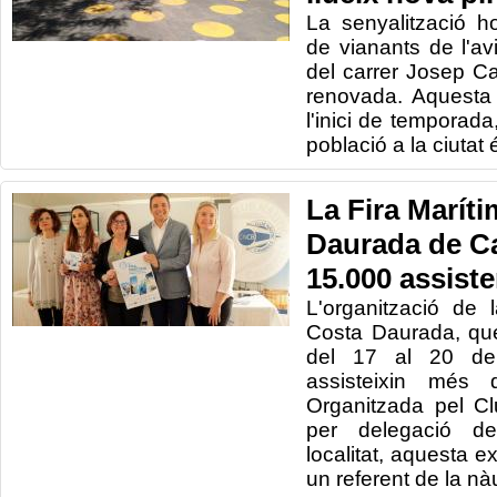
La senyalització h
de vianants de l'a
del carrer Josep C
renovada. Aquesta 
l'inici de temporada
població a la ciutat 
La Fira Maríti
Daurada de C
15.000 assist
L'organització de 
Costa Daurada, que
del 17 al 20 de
assisteixin més 
Organitzada pel C
per delegació de
localitat, aquesta e
un referent de la nà