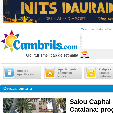
Cambrils
·
Salou
·
Tar
Oci, turisme i cap de setmana
Apartaments,
Platges i
Hotels i
càmpings i
platges
Aparthotels
altres
nudistes
Cercar: pintura
Salou Capital 
Catalana: pro