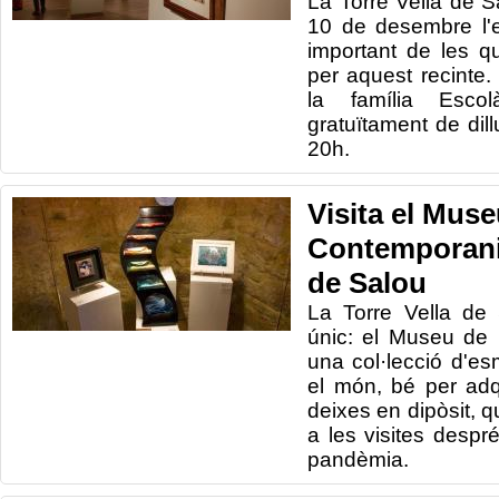
La Torre Vella de Sa
10 de desembre l'e
important de les q
per aquest recinte.
la família Esco
gratuïtament de dil
20h.
Visita el Muse
Contemporani 
de Salou
La Torre Vella de
únic: el Museu de 
una col·lecció d'es
el món, bé per adq
deixes en dipòsit, q
a les visites despr
pandèmia.