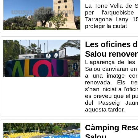
La Torre Vella de 
per l'arquebis
Tarragona l'any 1
protegir la ciutat
Les oficines 
Salou renoven
L'aparença de les 
Salou canviaran en
a una imatge corp
renovada. Els tre
s'han iniciat a l'ofi
es preveu que el pun
del Passeig Jaum
aquesta tardor.
Càmping Reso
Salou