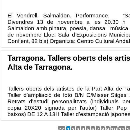
El Vendrell. Salmaldon. Performance. “Sal
Divendres 13 de novembre a les 20.30 h 
Salmaldon amb pintura, poesia, dansa i música 
de novembre Lloc: Sala d’Exposicions Municipa
Conflent, 82 bis) Organitza: Centro Cultural Andal
Tarragona. Tallers oberts dels artis
Alta de Tarragona.
Tallers oberts dels artistes de la Part Alta de
Taller d'ampliació de foto B/N C/Misser Sitg
Retrats d'estudi personalitzats (Individuals p
copia 20X20 signada per l'autor) Taller Pep
baixos) DE 12 A 13H Taller d’estampació japonesa
<<
1
2
3
4
5
6
7
8
9
10
11
>