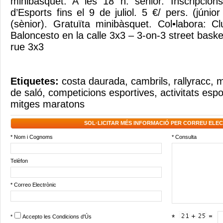
minibàsquet. A les 18 h: sènior. Inscripcion
d’Esports fins el 9 de juliol. 5 €/ pers. (júnior 
(sènior). Gratuïta minibàsquet. Col•labora: 
Baloncesto en la calle 3x3 – 3-on-3 street baske
rue 3x3
Etiquetes:
costa daurada
,
cambrils
,
rallyracc
,
m
de saló
,
competicions esportives
,
activitats espo
mitges maratons
SOL·LICITAR MÉS INFORMACIÓ PER CORREU ELE
* Nom i Cognoms
* Consulta
Telèfon
* Correo Electrònic
*
Accepto les
Condicions d'Ús
*