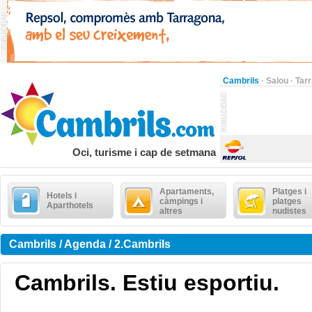
Cambrils
·
Salou
·
Tar
Oci, turisme i cap de setmana
Apartaments,
Platges i
Hotels i
càmpings i
platges
Aparthotels
altres
nudistes
Cambrils / Agenda / 2.Cambrils
Cambrils. Estiu esportiu.