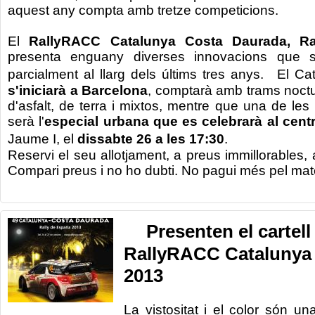
aquest any compta amb tretze competicions.
El
RallyRACC Catalunya Costa Daurada, R
presenta enguany diverses innovacions que s
parcialment al llarg dels últims tres anys. El 
s'iniciarà a Barcelona
, comptarà amb trams noctu
d'asfalt, de terra i mixtos, mentre que una de l
serà l'
especial urbana que es celebrarà al cent
Jaume I, el
dissabte 26 a les 17:30
.
R
eservi el seu
allotjament,
a preus
immillorables
,
Compari preus i
no
ho dubti
.
No
pagui
més
pel mat
Presenten el cartell 
RallyRACC Catalunya 
2013
La vistositat i el color són u