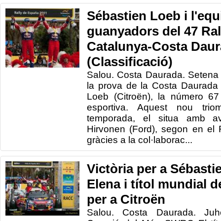
Sébastien Loeb i l'equ
guanyadors del 47 R
Catalunya-Costa Dau
(Classificació)
Salou. Costa Daurada. Setena 
la prova de la Costa Daurada 
Loeb (Citroën), la número 67 
esportiva. Aquest nou tri
temporada, el situa amb a
Hirvonen (Ford), segon en el
gràcies a la col·laborac...
Victòria per a Sébasti
Elena i títol mundial 
per a Citroën
Salou. Costa Daurada. Juh