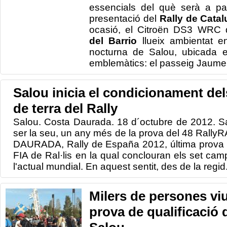
essencials del què serà a par
presentació del
Rally de Cata
ocasió, el Citroën DS3 WRC
del Barrio
llueix ambientat e
nocturna de Salou, ubicada 
emblemàtics: el passeig Jaume 
Salou inicia el condicionament del
de terra del Rally
Salou. Costa Daurada. 18 d´octubre de 2012. Sa
ser la seu, un any més de la prova del 48 Ral
DAURADA, Rally de España 2012, última prova 
FIA de Ral·lis en la qual conclouran els set ca
l'actual mundial. En aquest sentit, des de la regid.
Milers de persones viu
prova de qualificació