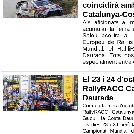
coincidirà am
Catalunya-Co
Als aficionats al
acumular la feina 
Salou acollirà a 
Europeu de Ral·li
Mundial, el Ral·l
Daurada. Tots dos
especialment entre e
El 23 i 24 d'oc
RallyRACC Ca
Daurada
Com cada mes d'octubr
RallyRACC Cataluny
Salou i la Costa Dau
els dies 23 i 24 però 
Campionat Mundial d