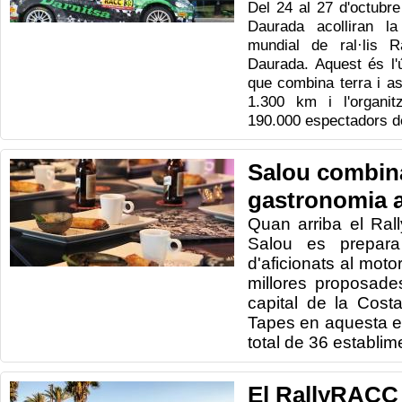
Del 24 al 27 d'octubre
Daurada acolliran l
mundial de ral·lis R
Daurada. Aquest és l'ú
que combina terra i as
1.300 km i l'organit
190.000 espectadors de
Salou combin
gastronomia a
Quan
arriba el
Ral
Salou
es prepara
d'aficionats
al moto
millores proposade
capital
de la Cost
Tapes
en aquesta
e
total de
36
establim
El RallyRACC 