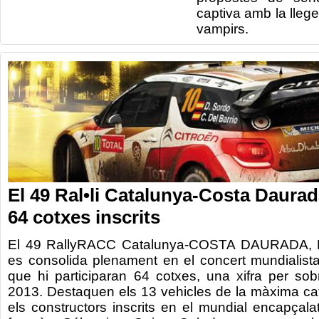
captiva
amb
la lleg
vampirs
.
El 49 Ral•li Catalunya-Costa Daurada
64 cotxes inscrits
El 49 RallyRACC Catalunya-COSTA DAURADA, R
es consolida plenament en el concert mundialist
que hi participaran 64 cotxes, una xifra per so
2013. Destaquen els 13 vehicles de la màxima ca
els constructors inscrits en el mundial encapçalat