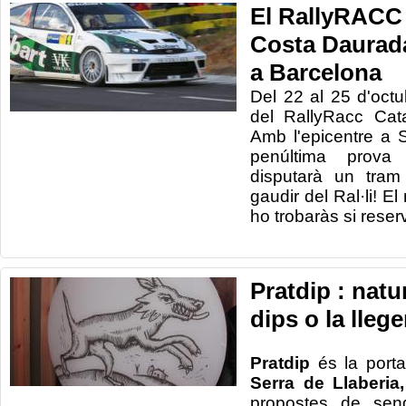
El RallyRACC
Costa Daurada
a Barcelona
Del
22
al 25 d'octu
del
RallyRacc
Cat
Amb
l'epicentre
a 
penúltima
prova
disputarà un
tram
gaudir
del Ral·li
!
El
ho
trobaràs
si
reser
Pratdip : natu
dips o la lle
Pratdip
és la port
Serra
de Llaberia
,
propostes
de sen