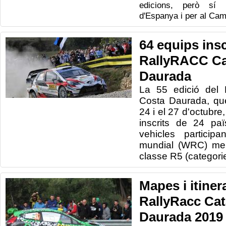
edicions, però sí 
d'Espanya i per al Cam
64 equips insc
RallyRACC Ca
Daurada
La 55 edició del 
Costa Daurada, que
24 i el 27 d'octubre
inscrits de 24 paï
vehicles particip
mundial (WRC) men
classe R5 (categor
Mapes i itiner
RallyRacc Ca
Daurada 2019