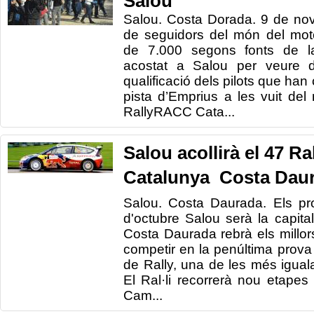
Salou
Salou. Costa Dorada. 9 de no
de seguidors del món del mot
de 7.000 segons fonts de la
acostat a Salou per veure d
qualificació dels pilots que han
pista d’Emprius a les vuit del 
RallyRACC Cata...
Salou acollirà el 47 
Catalunya  Costa Dau
Salou. Costa Daurada. Els pr
d'octubre Salou serà la capita
Costa Daurada rebrà els millor
competir en la penúltima prov
de Rally, una de les més igual
El Ral·li recorrerà nou etapes s
Cam...