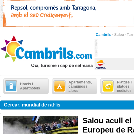
Cambrils
·
Salou
·
Tar
Oci, turisme i cap de setmana
Apartaments,
Platges i
Hotels i
càmpings i
platges
Aparthotels
altres
nudistes
Cercar: mundial de ral·lis
Salou acull e
Europeu de Ra