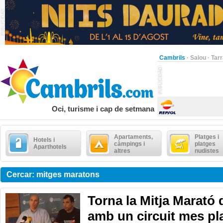
Cambrils
·
Salou
·
Tar
Oci, turisme i cap de setmana
Apartaments,
Platges i
Hotels i
càmpings i
platges
Aparthotels
altres
nudistes
Cercar: mitges maratons
Torna la Mitja Marató 
amb un circuit mes pla