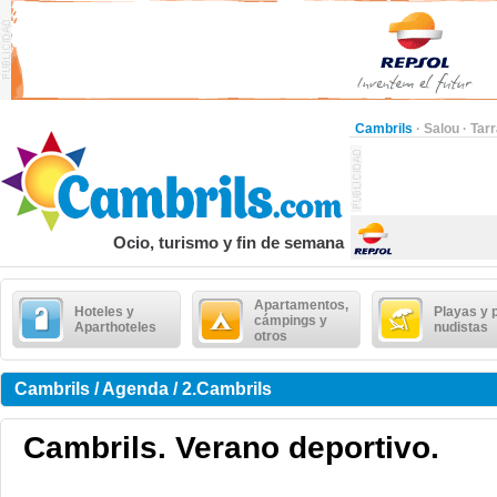
Cambrils
·
Salou
·
Tar
Ocio, turismo y fin de semana
Apartamentos,
Hoteles y
Playas y 
cámpings y
Aparthoteles
nudistas
otros
Cambrils / Agenda / 2.Cambrils
Cambrils. Verano deportivo.