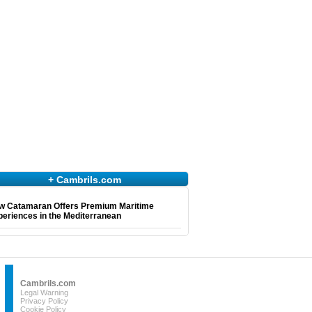
+ Cambrils.com
w Catamaran Offers Premium Maritime
eriences in the Mediterranean
Cambrils.com
Legal Warning
Privacy Policy
Cookie Policy