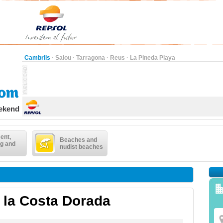
Cambrils
·
Salou
·
Tarragona
·
Reus
·
La Pineda Playa
eekend
ent,
Beaches and
g and
nudist beaches
e la Costa Dorada