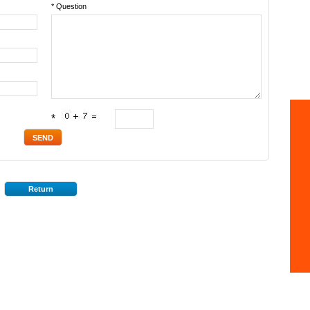
* Question
*
Return