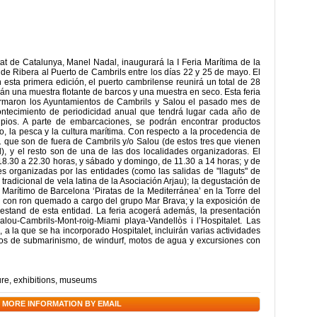
tat de Catalunya, Manel Nadal, inaugurará la I Feria Marítima de la
de Ribera al Puerto de Cambrils entre los días 22 y 25 de mayo. El
n esta primera edición, el puerto cambrilense reunirá un total de 28
án una muestra flotante de barcos y una muestra en seco. Esta feria
firmaron los Ayuntamientos de Cambrils y Salou el pasado mes de
ntecimiento de periodicidad anual que tendrá lugar cada año de
ipios. A parte de embarcaciones, se podrán encontrar productos
io, la pesca y la cultura marítima. Con respecto a la procedencia de
11 que son de fuera de Cambrils y/o Salou (de estos tres que vienen
), y el resto son de una de las dos localidades organizadoras. El
 18.30 a 22.30 horas, y sábado y domingo, de 11.30 a 14 horas; y de
s organizadas por las entidades (como las salidas de "llaguts" de
radicional de vela latina de la Asociación Arjau); la degustación de
 Marítimo de Barcelona ‘Piratas de la Mediterránea’ en la Torre del
 con ron quemado a cargo del grupo Mar Brava; y la exposición de
estand de esta entidad. La feria acogerá además, la presentación
lou-Cambrils-Mont-roig-Miami playa-Vandellòs i l’Hospitalet. Las
 a la que se ha incorporado Hospitalet, incluirán varias actividades
zos de submarinismo, de windurf, motos de agua y excursiones con
ure
,
exhibitions
,
museums
 MORE INFORMATION BY EMAIL