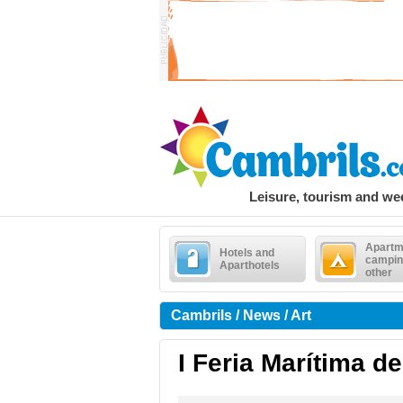
Leisure, tourism and w
Apartm
Hotels and
campin
Aparthotels
other
Cambrils / News / Art
I Feria Marítima d