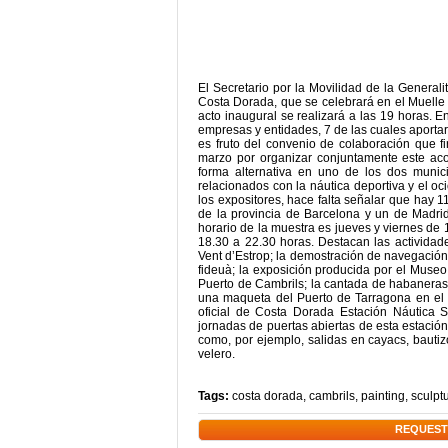
El Secretario por la Movilidad de la Generali
Costa Dorada, que se celebrará en el Muelle 
acto inaugural se realizará a las 19 horas. E
empresas y entidades, 7 de las cuales aportar
es fruto del convenio de colaboración que 
marzo por organizar conjuntamente este aco
forma alternativa en uno de los dos munic
relacionados con la náutica deportiva y el oc
los expositores, hace falta señalar que hay 
de la provincia de Barcelona y un de Madrid
horario de la muestra es jueves y viernes de
18.30 a 22.30 horas. Destacan las actividade
Vent d’Estrop; la demostración de navegación t
fideuà; la exposición producida por el Museo
Puerto de Cambrils; la cantada de habaneras
una maqueta del Puerto de Tarragona en el 
oficial de Costa Dorada Estación Náutica Sa
jornadas de puertas abiertas de esta estación,
como, por ejemplo, salidas en cayacs, bauti
velero.
Tags:
costa dorada
,
cambrils
,
painting
,
sculpt
REQUEST