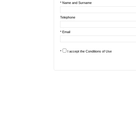
* Name and Surname
Telephone
* Email
*
I accept the
Conditions of Use