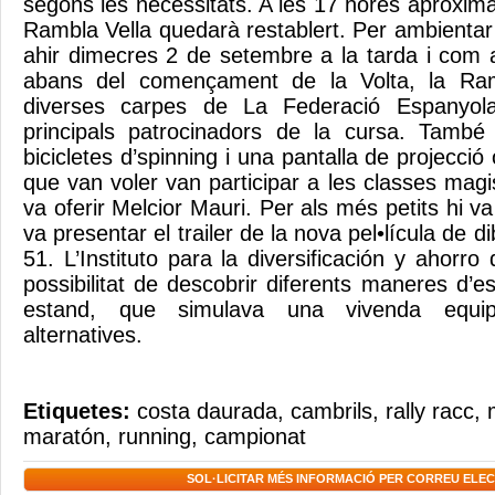
segons les necessitats. A les 17 hores aproxima
Rambla Vella quedarà restablert. Per ambientar l
ahir dimecres 2 de setembre a la tarda i com
abans del començament de la Volta, la Ram
diverses carpes de La Federació Espanyola
principals patrocinadors de la cursa. També 
bicicletes d’spinning i una pantalla de projecció
que van voler van participar a les classes magi
va oferir Melcior Mauri. Per als més petits hi va
va presentar el trailer de la nova pel•lícula de 
51. L’Instituto para la diversificación y ahorro 
possibilitat de descobrir diferents maneres d’es
estand, que simulava una vivenda equi
alternatives.
Etiquetes:
costa daurada
,
cambrils
,
rally racc
,
maratón
,
running
,
campionat
SOL·LICITAR MÉS INFORMACIÓ PER CORREU ELE