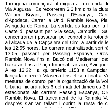
Tarragona començarà al migdia a la rotonda de
Via Augusta . Es recorreran 6.6 km dins la ciuta
William Bryant, Passeig d’Espanya, Carr
d'Apodaca, Carrer la Unió, Rambla Nova, Plac
Avinguda de Roma. La sortida es farà per la 
Castelló, passant per Vila-seca, Cambrils i Sa
concentraran i passaran pel control a la roton
a l’alçada de la Capçalera del Circ, a partir de l
les 12:55 hores. La carrera neutralitzada sortirà
13:05, passant per Passeig Espanya, Oros
Rambla Nova fins al Balcó del Mediterrani de
baixaran fins a Plaça Imperial Tarraco, Avingu
A les 13:22 i al quilomètric 1158 a Campcla
llançada direcció Vilaseca fins el seu final a 
mesures de control per la organització de la Volt
Urbana iniciarà a les 6 del mati del dimecres 3 l
estacionats als carrers Passeig Espanya, Or
Rambla Nova. El tancament de la Rambla Vel
després s’aniran tallant i obrint la resta de 