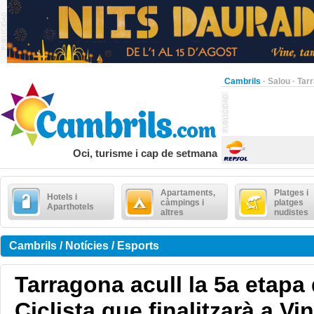
Cambrils
·
Salou
·
Tar
Oci, turisme i cap de setmana
Apartaments,
Platges i
Hotels i
càmpings i
platges
Aparthotels
altres
nudistes
Cambrils / Notícies / Esports
Tarragona acull la 5a etapa 
Ciclista que finalitzarà a Vi