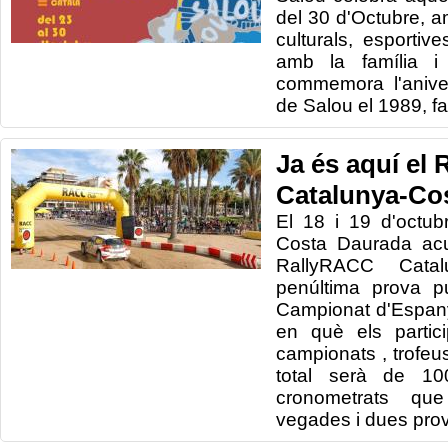
del 30 d'Octubre, a
culturals, esportiv
amb la família i
commemora l'anive
de Salou el 1989, f
Ja és aquí el
Catalunya-Co
El 18 i 19 d'octub
Costa Daurada acu
RallyRACC Catal
penúltima prova p
Campionat d'Espany
en què els partic
campionats , trofeu
total serà de 1
cronometrats qu
vegades i dues pro