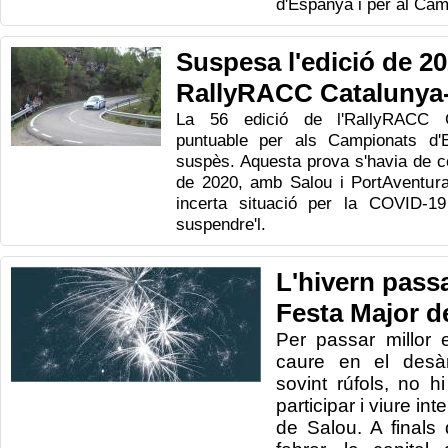
d'Espanya i per al Cam
Suspesa l'edició de 20
RallyRACC Catalunya
La 56 edició de l'RallyRACC C
puntuable per als Campionats d'
suspès. Aquesta prova s'havia de ce
de 2020, amb Salou i PortAventura
incerta situació per la COVID-1
suspendre'l.
L'hivern passa
Festa Major d
Per passar
millor
caure
en el desà
sovint
rúfols
,
no hi
participar i
viure
int
de Salou.
A finals