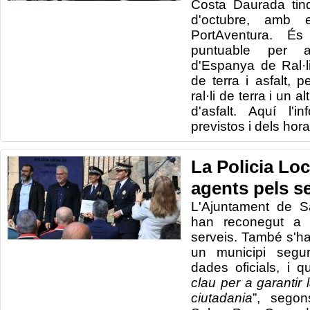
Costa Daurada tind
d'octubre, amb 
PortAventura. És
puntuable per 
d'Espanya de Ral·
de terra i asfalt,
ral·li de terra i un 
d'asfalt. Aquí l'i
previstos i dels hora
La Policia Loc
agents pels s
L'Ajuntament de Sa
han reconegut a 
serveis. També s'h
un municipi segur
dades oficials, i q
clau per a garantir 
ciutadania
”, segon