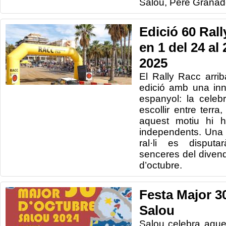
Salou, Pere Granad
Edició 60 Rall
en 1 del 24 al
2025
El Rally Racc arri
edició amb una inno
espanyol: la celeb
escollir entre terr
aquest motiu hi h
independents. Una 
ral·li es disput
senceres del diven
d’octubre.
Festa Major 3
Salou
Salou celebra aque