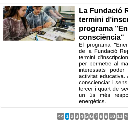
La Fundació R
termini d'insc
programa "En
consciència"
El programa "Ener
de la Fundació Rep
termini d'inscripcio
per permetre al m
interessats poder
activitat educativa.
conscienciar i sens
tercer i quart de s
un ús més respon
energètics.
<<
1
2
3
4
5
6
7
8
9
10
11
>