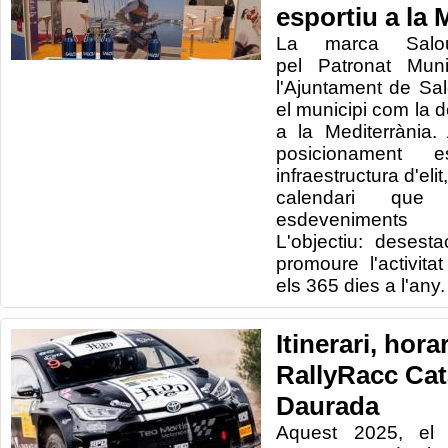
esportiu a la 
La marca Salou
pel Patronat Mun
l'Ajuntament de Sal
el municipi com la d
a la Mediterrània.
posicionamen
infraestructura d'elit
calendari qu
esdeveniments 
L'objectiu: desesta
promoure l'activit
els 365 dies a l'any.
Itinerari, hora
RallyRacc Ca
Daurada
Aquest 2025, el 