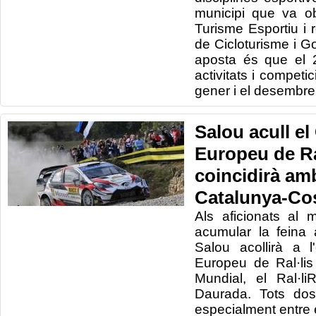
municipi que va obt
Turisme Esportiu i
de Cicloturisme i Go
aposta és que el 
activitats i competi
gener i el desembre
Salou acull e
Europeu de Ra
coincidirà am
Catalunya-Co
Als aficionats al
acumular la feina 
Salou acollirà a 
Europeu de Ral·li
Mundial, el Ral·l
Daurada. Tots dos
especialment entre e