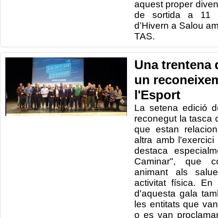
aquest proper diven
de sortida a 11 
d’Hivern a Salou amb
TAS.
Una trentena d
un reconeixem
l'Esport
La setena edició d
reconegut la tasca d
que estan relacio
altra amb l'exercici 
destaca especial
Caminar", que c
animant als salue
activitat física. E
d'aquesta gala tamb
les entitats que v
o es van proclama