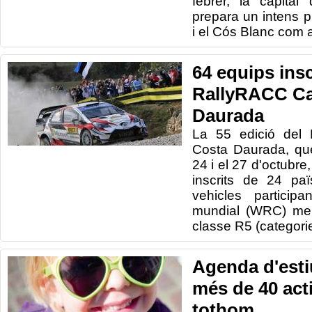
febrer
, la capital
prepara un
intens
p
i e
l Cós Blanc
com a
64 equips insc
RallyRACC Ca
Daurada
La 55 edició del 
Costa Daurada, que
24 i el 27 d'octubre
inscrits de 24 paï
vehicles particip
mundial (WRC) men
classe R5 (categor
Agenda d'esti
més de 40 acti
tothom