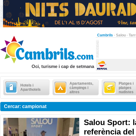
Cambrils
·
Salou
·
Tar
Oci, turisme i cap de setmana
Apartaments,
Platges i
Hotels i
càmpings i
platges
Aparthotels
altres
nudistes
Cercar: campionat
Salou Sport: 
referència del