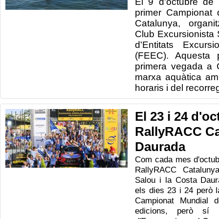
El 9 d'octubre de 
primer Campionat 
Catalunya, organi
Club Excursionista 
d'Entitats Excurs
(FEEC). Aquesta 
primera vegada a 
marxa aquàtica amb 
horaris i del recorre
El 23 i 24 d'oc
RallyRACC Ca
Daurada
Com cada mes d'octubr
RallyRACC Cataluny
Salou i la Costa Dau
els dies 23 i 24 però 
Campionat Mundial d
edicions, però sí 