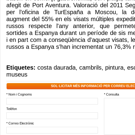
afegit de Port Aventura. Valoració del 2011 Se
per l’oficina de TurEspaña a Moscou, la d
augment del 55% en els visats múltiples expedi
russos respecte l'any anterior, que permete
sortides a Espanya durant un període de sis me
i en part com a conseqüència d'aquest visats, le
russos a Espanya s’han incrementat un 76,3% r
Etiquetes:
costa daurada
,
cambrils
,
pintura
,
es
museus
SOL·LICITAR MÉS INFORMACIÓ PER CORREU ELE
* Nom i Cognoms
* Consulta
Telèfon
* Correo Electrònic