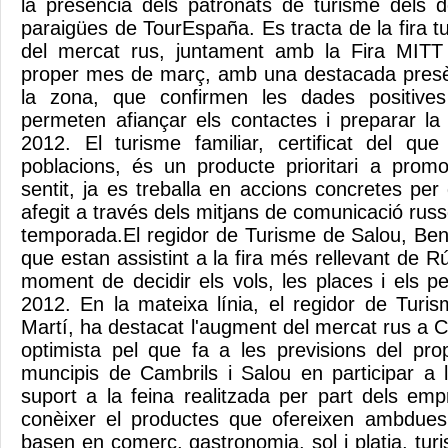
la presència dels patronats de turisme dels d
paraigües de TourEspaña. Es tracta de la fira t
del mercat rus, juntament amb la Fira MITT
proper mes de març, amb una destacada presè
la zona, que confirmen les dades positive
permeten afiançar els contactes i preparar l
2012. El turisme familiar, certificat del qu
poblacions, és un producte prioritari a prom
sentit, ja es treballa en accions concretes per
afegit a través dels mitjans de comunicació rus
temporada.El regidor de Turisme de Salou, Ben
que estan assistint a la fira més rellevant de Rú
moment de decidir els vols, les places i els p
2012. En la mateixa línia, el regidor de Turi
Martí, ha destacat l'augment del mercat rus a C
optimista pel que fa a les previsions del prop
muncipis de Cambrils i Salou en participar a l
suport a la feina realitzada per part dels emp
conèixer el productes que ofereixen ambdues
basen en comerç, gastronomia, sol i platja, turis