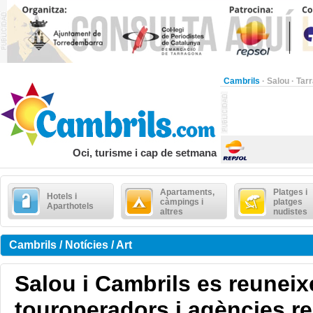
Cambrils
·
Salou
·
Tar
Oci, turisme i cap de setmana
Apartaments,
Platges i
Hotels i
càmpings i
platges
Aparthotels
altres
nudistes
Cambrils / Notícies / Art
Salou i Cambrils es reunei
touroperadors i agències r