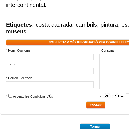
intercontinental.
Etiquetes:
costa daurada
,
cambrils
,
pintura
,
es
museus
SOL·LICITAR MÉS INFORMACIÓ PER CORREU ELE
* Nom i Cognoms
* Consulta
Telèfon
* Correo Electrònic
*
Accepto les
Condicions d'Ús
*
Tornar