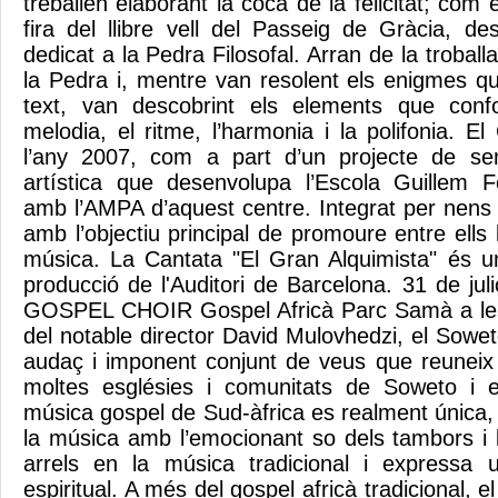
treballen elaborant la coca de la felicitat; com 
fira del llibre vell del Passeig de Gràcia, de
dedicat a la Pedra Filosofal. Arran de la troball
la Pedra i, mentre van resolent els enigmes qu
text, van descobrint els elements que conf
melodia, el ritme, l’harmonia i la polifonia. El 
l’any 2007, com a part d’un projecte de sens
artística que desenvolupa l’Escola Guillem F
amb l’AMPA d’aquest centre. Integrat per nens 
amb l’objectiu principal de promoure entre ells l
música. La Cantata "El Gran Alquimista" és un
producció de l'Auditori de Barcelona. 31 de 
GOSPEL CHOIR Gospel Africà Parc Samà a les
del notable director David Mulovhedzi, el Sowe
audaç i imponent conjunt de veus que reuneix e
moltes esglésies i comunitats de Soweto i e
música gospel de Sud-àfrica es realment única
la música amb l’emocionant so dels tambors i 
arrels en la música tradicional i expressa
espiritual. A més del gospel africà tradicional,