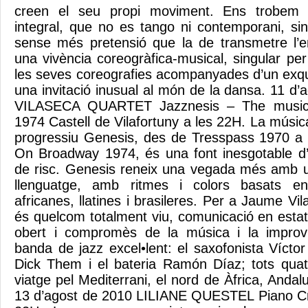
creen el seu propi moviment. Ens trobem 
integral, que no es tango ni contemporani, s
sense més pretensió que la de transmetre l’e
una vivència coreogràfica-musical, singular per
les seves coreografies acompanyades d’un exqui
una invitació inusual al món de la dansa. 11 
VILASECA QUARTET Jazznesis – The music
1974 Castell de Vilafortuny a les 22H. La músi
progressiu Genesis, des de Tresspass 1970 
On Broadway 1974, és una font inesgotable d’id
de risc. Genesis reneix una vegada més amb 
llenguatge, amb ritmes i colors basats en
africanes, llatines i brasileres. Per a Jaume Vil
és quelcom totalment viu, comunicació en estat
obert i compromès de la música i la improv
banda de jazz excel•lent: el saxofonista Víctor
Dick Them i el bateria Ramón Díaz; tots quat
viatge pel Mediterrani, el nord de Àfrica, Andalu
13 d’agost de 2010 LILIANE QUESTEL Piano Crip