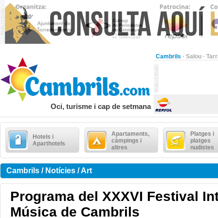
Cambrils
·
Salou
·
Tar
Oci, turisme i cap de setmana
Apartaments,
Platges i
Hotels i
càmpings i
platges
Aparthotels
altres
nudistes
Cambrils / Notícies / Art
Programa del XXXVI Festival In
Música de Cambrils