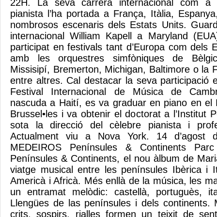
22H. La seva carrera internacional com a so
pianista l’ha portada a França, Itàlia, Espany
nombrosos escenaris dels Estats Units. Guar
internacional William Kapell a Maryland (EUA
participat en festivals tant d’Europa com dels E
amb les orquestres simfòniques de Bèlgic
Missisipí, Bremerton, Michigan, Baltimore o la
entre altres. Cal destacar la seva participació 
Festival Internacional de Música de Cambri
nascuda a Haití, es va graduar en piano en el 
Brussel•les i va obtenir el doctorat a l’Institut
sota la direcció del cèlebre pianista i prof
Actualment viu a Nova York. 14 d’agost
MEDEIROS Penínsules & Continents Par
Penínsules & Continents, el nou àlbum de Mar
viatge musical entre les penínsules Ibèrica i It
Americà i Africà. Més enllà de la música, les m
un entramat melòdic: castellà, portuguès, it
Llengües de las penínsules i dels continents. 
crits, sospirs, rialles formen un teixit de se