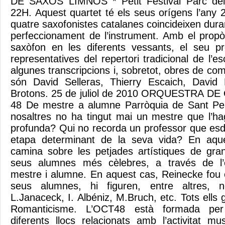
DE SAXOS LIMNOS * Petit Festival Parc del
22H. Aquest quartet té els seus orígens l’any 
quatre saxofonistes catalanes coincideixen dura
perfeccionament de l’instrument. Amb el propòs
saxòfon en les diferents vessants, el seu p
representatives del repertori tradicional de l’es
algunes transcripcions i, sobretot, obres de co
són David Selleras, Thierry Escaich, David
Brotons. 25 de juliol de 2010 ORQUESTRA 
48 De mestre a alumne Parròquia de Sant Pe
nosaltres no ha tingut mai un mestre que l’h
profunda? Qui no recorda un professor que es
etapa determinant de la seva vida? En aque
camina sobre les petjades artístiques de gra
seus alumnes més cèlebres, a través de l’e
mestre i alumne. En aquest cas, Reinecke fou e
seus alumnes, hi figuren, entre altres, 
L.Janaceck, I. Albéniz, M.Bruch, etc. Tots ells
Romanticisme. L’OCT48 està formada per 
diferents llocs relacionats amb l’activitat mu