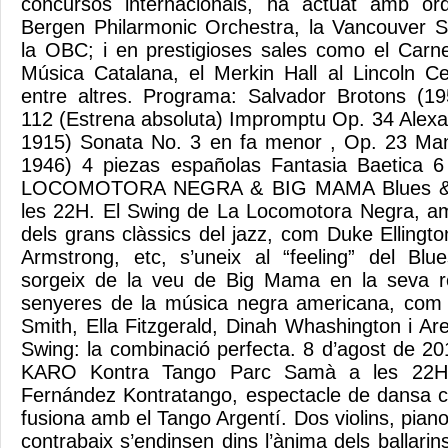
concursos internacionals, ha actuat amb or
Bergen Philarmonic Orchestra, la Vancouver
la OBC; i en prestigioses sales como el Carne
Música Catalana, el Merkin Hall al Lincoln C
entre altres. Programa: Salvador Brotons (19
112 (Estrena absoluta) Impromptu Op. 34 Alexa
1915) Sonata No. 3 en fa menor , Op. 23 Man
1946) 4 piezas españolas Fantasia Baetica 
LOCOMOTORA NEGRA & BIG MAMA Blues & 
les 22H. El Swing de La Locomotora Negra, am
dels grans clàssics del jazz, com Duke Ellingt
Armstrong, etc, s’uneix al “feeling” del Bl
sorgeix de la veu de Big Mama en la seva r
senyeres de la música negra americana, com 
Smith, Ella Fitzgerald, Dinah Whashington i Ar
Swing: la combinació perfecta. 8 d’agost de
KARO Kontra Tango Parc Samà a les 22H. 
Fernández Kontratango, espectacle de dansa 
fusiona amb el Tango Argentí. Dos violins, piano
contrabaix s’endinsen dins l’ànima dels ballari