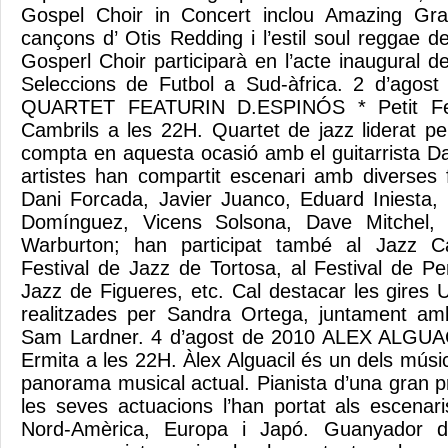
Gospel Choir in Concert inclou Amazing Gra
cançons d’ Otis Redding i l’estil soul reggae 
Gosperl Choir participarà en l’acte inaugural 
Seleccions de Futbol a Sud-àfrica. 2 d’ago
QUARTET FEATURIN D.ESPINÓS * Petit Fes
Cambrils a les 22H. Quartet de jazz liderat 
compta en aquesta ocasió amb el guitarrista 
artistes han compartit escenari amb diverses 
Dani Forcada, Javier Juanco, Eduard Iniesta
Domínguez, Vicens Solsona, Dave Mitchel, 
Warburton; han participat també al Jazz C
Festival de Jazz de Tortosa, al Festival de Pe
Jazz de Figueres, etc. Cal destacar les gire
realitzades per Sandra Ortega, juntament am
Sam Lardner. 4 d’agost de 2010 ALEX ALGUACI
Ermita a les 22H. Àlex Alguacil és un dels mús
panorama musical actual. Pianista d’una gran pr
les seves actuacions l’han portat als escena
Nord-Amèrica, Europa i Japó. Guanyador d