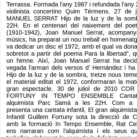
Terrassa. Formada l’any 1987 i refundada l’any 2
violinista concertino Quim Térmens. 27 de 
MANUEL SERRAT Hijo de la luz y de la som
22H. En el centenari del naixement del poe
(1910-1942), Joan Manuel Serrat, acompany
músics, ha preparat un nou treball en homenatge 
va dedicar un disc el 1972, amb el qual va dona
sobretot a partir del poema Para la libertad”, 
un himne. Així, Joan Manuel Serrat ha decidi
vegada l’armari dels versos d’ Hernández i ha 
Hijo de la luz y de la sombra, tretze nous te
el material editat el 1972, conformaran la mat
gran espectacle. 30 de juliol de 2010 CO
FORTUNY IN TEMPO ENSEMBLE Cantata i
alquimista Parc Samà a les 22H. Com a ac
presenta una cantata infantil, El gran alquimista
Infantil Guillem Fortuny sota la direcció de 
amb la formació In Tempo Ensemble, Rat Ceb
ens narraran com l’alquimista i els seus qua