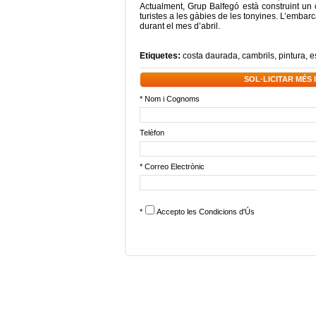
Actualment, Grup Balfegó està construint un
turistes a les gàbies de les tonyines. L’embarc
durant el mes d’abril.
Etiquetes:
costa daurada
,
cambrils
,
pintura
,
e
SOL·LICITAR MÉS
* Nom i Cognoms
Telèfon
* Correo Electrònic
*
Accepto les
Condicions d'Ús