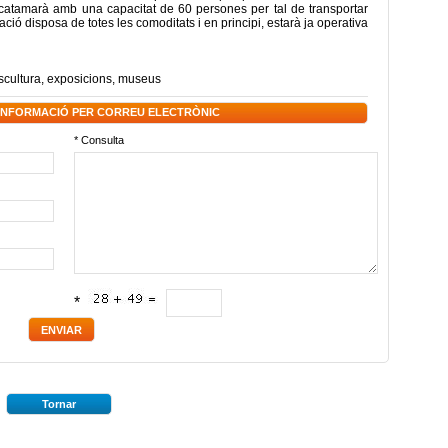
 catamarà amb una capacitat de 60 persones per tal de transportar
ació disposa de totes les comoditats i en principi, estarà ja operativa
scultura
,
exposicions
,
museus
 INFORMACIÓ PER CORREU ELECTRÒNIC
* Consulta
*
Tornar