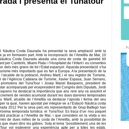
ada i presenta el Tunatour
ció Nàutica Costa Daurada ha presentat la seva ampliació amb la
e ja en formaven part. Amb la incorporació de l’Ametlla de Mar, 10
ó Nàutica Costa Daurada abasta una zona de costa de gairebé 60
nt per Cambrils, Miami Plata i l’Hospitalet de l’Infant i es converteix
un dels més grans de tot l’Estat espanyol. Aquesta presentació s’ha
 turisme més importants que es fan a Europa. A la presentació de la
t l’alcalde de la població, Andreu Martí, i el seu regidor de Turisme,
ctor de l’Agència Catalana de Turisme, Xavier Espasa; Juan Serrano,
a promotora del TunaTour i Josep Manel Basquens, president de
star acompanyats pel vicepresident del Congrés dels Diputats, Jordi
squens ha destacat la importància que any rere any va assolint el
increment de vendes acumulat durant les dues darreres temporades
 Martí, alcalde de l’Ametlla va destacar l’aposta i ferma del seu
 per la qual, havien apostat per integrar-se a l’Estació Nàutica costa
rada 2012 Per la seva part, els representants de Grup Balfegó han
pròxima temporada turística: el TunaTour. Es traca d’un nou paquet
rà practicar a l’Ametlla de Mar, i que consisteix en la visita a les
és de dues milles de la costa de l’Ametlla, amb la possibilitat de
s que viuen dins les gàbies. Sota el lema “possiblement, una de les
aTour vol esdevenir una experiència apte per a totes les edats.