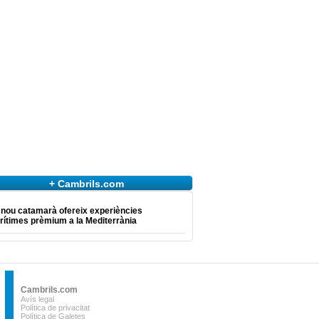
+ Cambrils.com
 nou catamarà ofereix experiències
ítimes prèmium a la Mediterrània
Cambrils.com
Avís legal
Política de privacitat
Política de Galetes