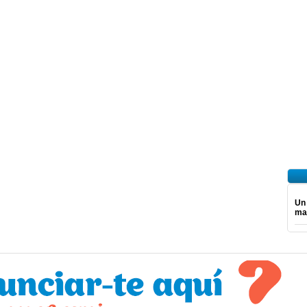
Un
mar