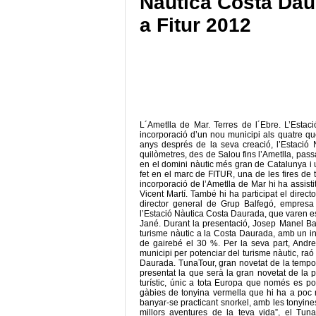
Nàutica Costa Daur
a Fitur 2012
L´Ametlla de Mar. Terres de l´Ebre. L’Esta
incorporació d’un nou municipi als quatre qu
anys després de la seva creació, l’Estaci
quilòmetres, des de Salou fins l’Ametlla, passa
en el domini nàutic més gran de Catalunya i 
fet en el marc de FITUR, una de les fires de
incorporació de l’Ametlla de Mar hi ha assisti
Vicent Martí. També hi ha participat el dire
director general de Grup Balfegó, empres
l’Estació Nàutica Costa Daurada, que varen e
Jané. Durant la presentació, Josep Manel Ba
turisme nàutic a la Costa Daurada, amb un 
de gairebé el 30 %. Per la seva part, Andreu
municipi per potenciar del turisme nàutic, raó
Daurada. TunaTour, gran novetat de la tempo
presentat la que serà la gran novetat de la 
turístic, únic a tota Europa que només es pod
gàbies de tonyina vermella que hi ha a poc m
banyar-se practicant snorkel, amb les tonyine
millors aventures de la teva vida”, el Tun