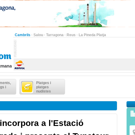
Cambrils
·
Salou
·
Tarragona
·
Reus
·
La Pineda Platja
etmana
ments,
Platges i
gs i
platges
nudistes
'incorpora a l'Estació