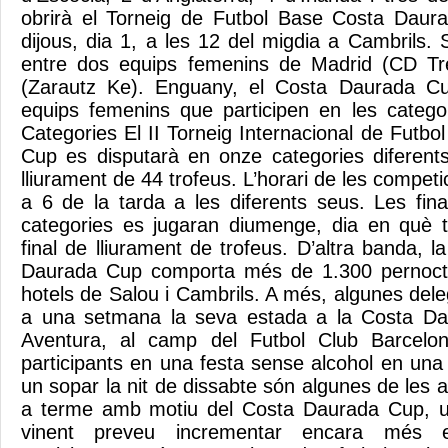
obrirà el Torneig de Futbol Base Costa Daur
dijous, dia 1, a les 12 del migdia a Cambrils.
entre dos equips femenins de Madrid (CD Tr
(Zarautz Ke). Enguany, el Costa Daurada Cu
equips femenins que participen en les categ
Categories El II Torneig Internacional de Futb
Cup es disputarà en onze categories diferent
lliurament de 44 trofeus. L’horari de les competi
a 6 de la tarda a les diferents seus. Les fina
categories es jugaran diumenge, dia en què t
final de lliurament de trofeus. D’altra banda, l
Daurada Cup comporta més de 1.300 pernocta
hotels de Salou i Cambrils. A més, algunes dele
a una setmana la seva estada a la Costa Dau
Aventura, al camp del Futbol Club Barcelon
participants en una festa sense alcohol en una
un sopar la nit de dissabte són algunes de les a
a terme amb motiu del Costa Daurada Cup, una
vinent preveu incrementar encara més e