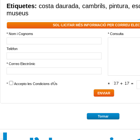
Etiquetes:
costa daurada
,
cambrils
,
pintura
,
es
museus
SOL·LICITAR MÉS INFORMACIÓ PER CORREU ELE
* Nom i Cognoms
* Consulta
Telèfon
* Correo Electrònic
*
Accepto les
Condicions d'Ús
*
Tornar