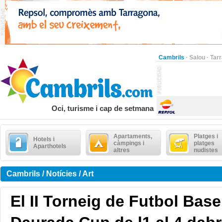
Cambrils
·
Salou
·
Tar
Oci, turisme i cap de setmana
Apartaments,
Platges i
Hotels i
càmpings i
platges
Aparthotels
altres
nudistes
Cambrils / Notícies / Art
El II Torneig de Futbol Bas