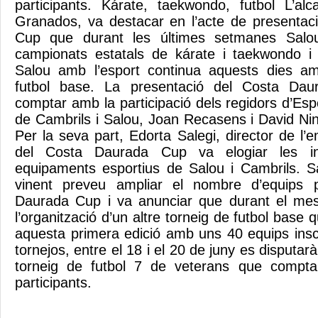
participants. Kárate, taekwondo, futbol L’al
Granados, va destacar en l’acte de presentac
Cup que durant les últimes setmanes Salou 
campionats estatals de kárate i taekwondo i 
Salou amb l’esport continua aquests dies a
futbol base. La presentació del Costa Da
comptar amb la participació dels regidors d’Es
de Cambrils i Salou, Joan Recasens i David N
Per la seva part, Edorta Salegi, director de l
del Costa Daurada Cup va elogiar les inf
equipaments esportius de Salou i Cambrils. Sa
vinent preveu ampliar el nombre d’equips p
Daurada Cup i va anunciar que durant el mes 
l’organització d’un altre torneig de futbol base
aquesta primera edició amb uns 40 equips insc
tornejos, entre el 18 i el 20 de juny es disputarà
torneig de futbol 7 de veterans que compt
participants.