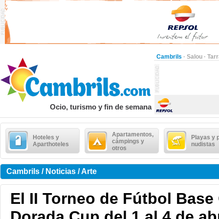
Cambrils
·
Salou
·
Tar
Ocio, turismo y fin de semana
Apartamentos,
Hoteles y
Playas y 
cámpings y
Aparthoteles
nudistas
otros
Cambrils / Noticias / Arte
El II Torneo de Fútbol Base
Dorada Cup del 1 al 4 de abr