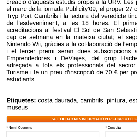
creació d’aquests estudis propis a la URV. Les
el marc de la jornada Publicity’09, el proper 27 
Tryp Port Cambrils i la lectura del veredicte tin
de l’esdeveniment, a les 18 hores. El prim
acreditacions al festival El Sol de San Sebast
cap de setmana en la mateixa ciutat; el se
Nintendo Wii, gràcies a la col·laboració de l’e
i el tercer premi seran dues subscripcions a
Emprendedores i DeViajes, del grup Hache
adreçada a tots els professionals del sector 
Turisme i té un preu d’inscripció de 70 € per pr
estudiants.
Etiquetes:
costa daurada
,
cambrils
,
pintura
,
es
museus
SOL·LICITAR MÉS INFORMACIÓ PER CORREU ELE
* Nom i Cognoms
* Consulta