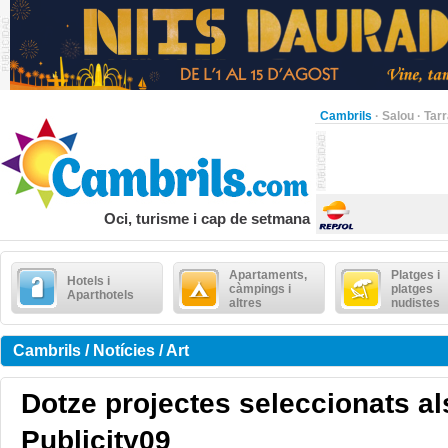
Cambrils
·
Salou
·
Tar
Oci, turisme i cap de setmana
Apartaments,
Platges i
Hotels i
càmpings i
platges
Aparthotels
altres
nudistes
Cambrils / Notícies / Art
Dotze projectes seleccionats a
Publicity09