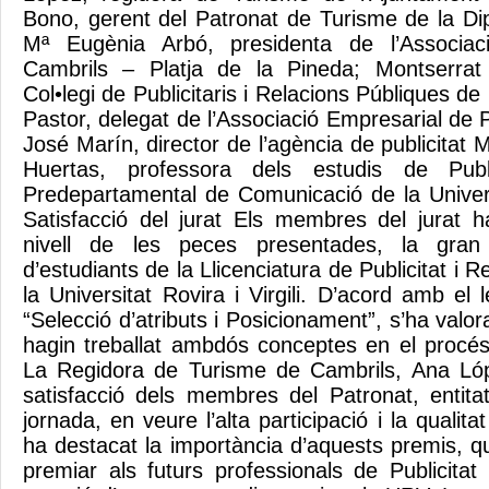
Bono, gerent del Patronat de Turisme de la Di
Mª Eugènia Arbó, presidenta de l’Associac
Cambrils – Platja de la Pineda; Montserrat
Col•legi de Publicitaris i Relacions Públiques de
Pastor, delegat de l’Associació Empresarial de P
José Marín, director de l’agència de publicitat 
Huertas, professora dels estudis de Publ
Predepartamental de Comunicació de la Universi
Satisfacció del jurat Els membres del jurat ha
nivell de les peces presentades, la gran
d’estudiants de la Llicenciatura de Publicitat i 
la Universitat Rovira i Virgili. D’acord amb el
“Selecció d’atributs i Posicionament”, s’ha valor
hagin treballat ambdós conceptes en el procés 
La Regidora de Turisme de Cambrils, Ana Lóp
satisfacció dels membres del Patronat, entita
jornada, en veure l’alta participació i la qualit
ha destacat la importància d’aquests premis, q
premiar als futurs professionals de Publicitat