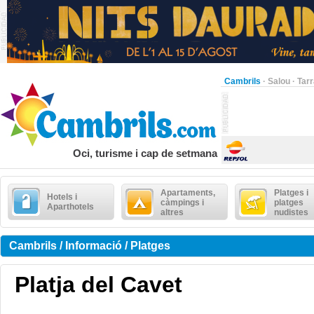
Cambrils
·
Salou
·
Tar
Oci, turisme i cap de setmana
Apartaments,
Platges i
Hotels i
càmpings i
platges
Aparthotels
altres
nudistes
Cambrils / Informació / Platges
Platja del Cavet