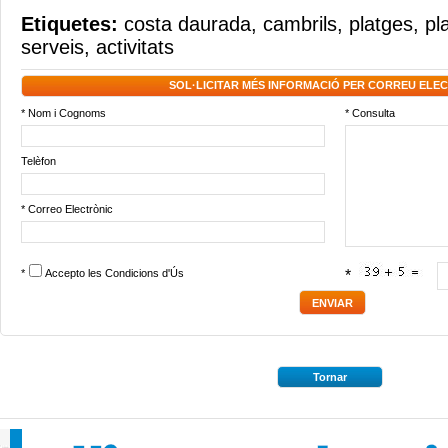
Etiquetes:
costa daurada
,
cambrils
,
platges
,
pl
serveis
,
activitats
SOL·LICITAR MÉS INFORMACIÓ PER CORREU ELE
* Nom i Cognoms
* Consulta
Telèfon
* Correo Electrònic
*
Accepto les
Condicions d'Ús
*
Tornar