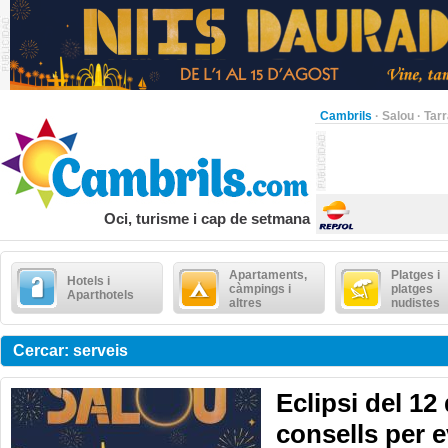
Cambrils
·
Salou
·
Tar
Oci, turisme i cap de setmana
Apartaments,
Platges i
Hotels i
càmpings i
platges
Aparthotels
altres
nudistes
Cercar: serveis
Eclipsi del 12
consells per e