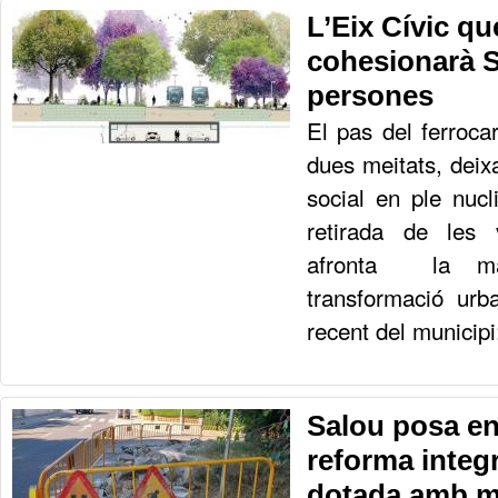
L’Eix Cívic qu
cohesionarà S
persones
El pas del ferrocar
dues meitats, deixa
social en ple nuc
retirada de les 
afronta la maj
transformació urba
recent del municipi:
Salou posa e
reforma integ
dotada amb mé