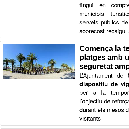
tingui en compt
municipis turíst
serveis públics de
sobrecost recaigui 
Comença la t
platges amb u
seguretat amp
L’Ajuntament de
S
dispositiu de vig
per a la tempo
l’objectiu de reforça
durant els mesos 
visitants