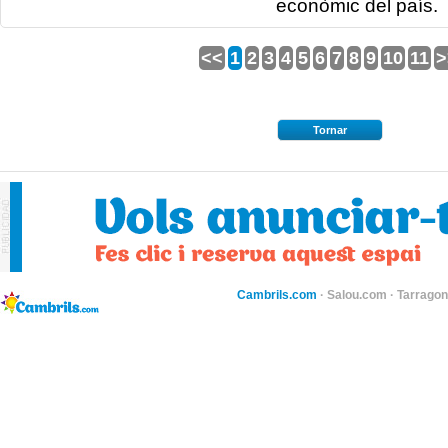
econòmic del país.
<<
1
2
3
4
5
6
7
8
9
10
11
>
Tornar
Cambrils.com
·
Salou.com
·
Tarragon