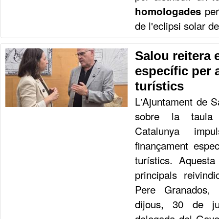
per
homologades
de l'eclipsi solar d
Salou reitera 
específic per 
turístics
L'Ajuntament de S
sobre la taula
Catalunya imp
finançament espec
turístics. Aquest
principals reivind
Pere Granados, h
dijous, 30 de j
delegada del Gove