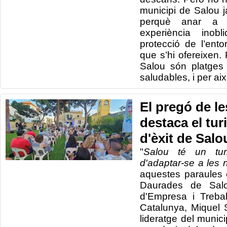
municipi de Salou j
perquè anar a l
experiència inobl
protecció de l’ento
que s’hi ofereixen.
Salou són platges 
saludables, i per ai
El pregó de l
destaca el tur
d'èxit de Salo
"
Salou té un tur
d'adaptar-se a le
aquestes paraules 
Daurades de Salo
d'Empresa i Trebal
Catalunya, Miquel 
lideratge del munici