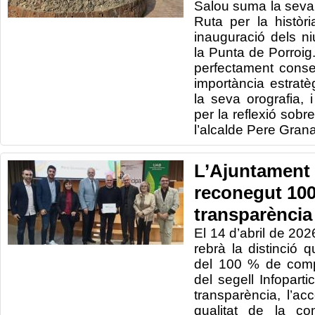
Salou suma la seva q
Ruta per la històr
inauguració dels n
la Punta de Porroig
perfectament conse
importància estrat
la seva orografia,
per la reflexió sobr
l’alcalde Pere Gran
L’Ajuntament 
reconegut 100
transparència
El 14 d’abril de 20
rebrà la distinció q
del 100 % de comp
del segell Infopart
transparència, l’ac
qualitat de la co