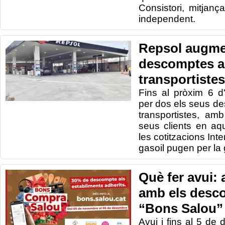
Consistori, mitjanç
independent.
Repsol augme
descomptes a 
transportistes
Fins al pròxim 6 d'
per dos els seus de
transportistes, amb
seus clients en a
les cotitzacions Int
gasoil pugen per la 
Què fer avui:
amb els desc
“Bons Salou”
Avui i fins al 5 d