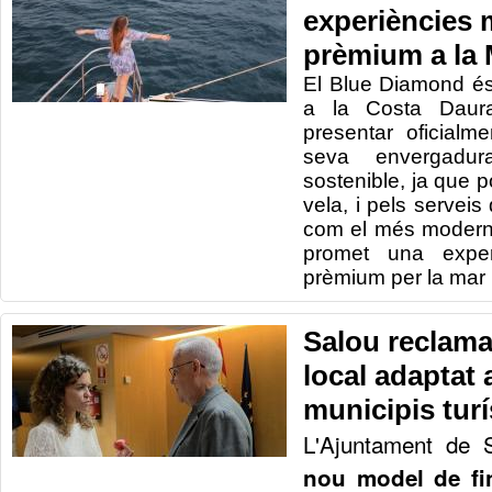
experiències 
prèmium a la 
El Blue Diamond é
a la Costa Daur
presentar oficialm
seva envergadu
sostenible, ja que 
vela, i pels serveis
com el més modern
promet una exper
prèmium per la mar 
Salou reclam
local adaptat a
municipis turí
L'Ajuntament de 
nou model de fi