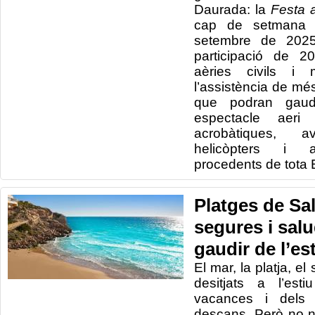
Daurada: la
Festa a
cap de setmana 
setembre de 2025
participació de 2
aèries civils i 
l’assistència de m
que podran gaudir
espectacle aeri
acrobàtiques, 
helicòpters i a
procedents de tota 
Platges de Sa
segures i sal
gaudir de l’es
El mar, la platja, el
desitjats a l’est
vacances i dels
descans. Però no n’