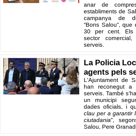
anar de compre
establiments de Sal
campanya de din
“Bons Salou”, que 
30 per cent. Els 
sector comercial,
serveis.
La Policia Loc
agents pels s
L'Ajuntament de Sa
han reconegut a 
serveis. També s'h
un municipi segur
dades oficials, i q
clau per a garantir 
ciutadania
”, segon
Salou, Pere Granad