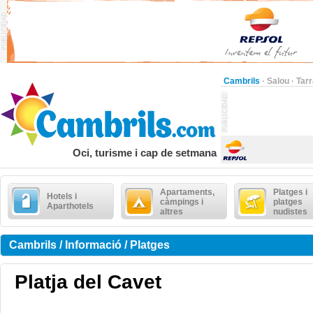
Cambrils
·
Salou
·
Tar
Oci, turisme i cap de setmana
Apartaments,
Platges i
Hotels i
càmpings i
platges
Aparthotels
altres
nudistes
Cambrils / Informació / Platges
Platja del Cavet