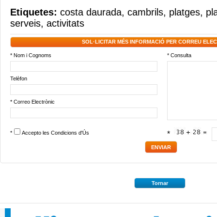
Etiquetes:
costa daurada
,
cambrils
,
platges
,
pl
serveis
,
activitats
SOL·LICITAR MÉS INFORMACIÓ PER CORREU ELE
* Nom i Cognoms
* Consulta
Telèfon
* Correo Electrònic
*
Accepto les
Condicions d'Ús
*
Tornar