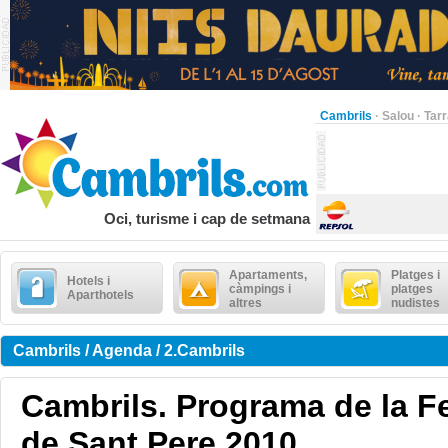
Cambrils
·
Salou
·
Tar
Oci, turisme i cap de setmana
Apartaments,
Platges i
Hotels i
càmpings i
platges
Aparthotels
altres
nudistes
Cambrils / Agenda / 2.Cambrils
Cambrils. Programa de la F
de Sant Pere 2010