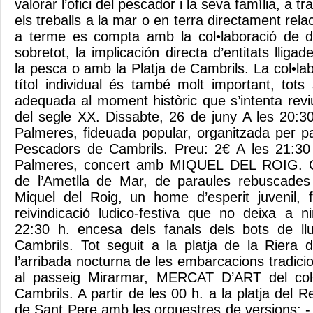
valorar l’ofici del pescador i la seva família, a t
els treballs a la mar o en terra directament rela
a terme es compta amb la col•laboració de div
sobretot, la implicación directa d’entitats ll
la pesca o amb la Platja de Cambrils. La col•l
títol individual és també molt important, to
adequada al moment històric que s’intenta revi
del segle XX. Dissabte, 26 de juny A les 20:30
Palmeres, fideuada popular, organitzada per pa
Pescadors de Cambrils. Preu: 2€ A les 21:30 
Palmeres, concert amb MIQUEL DEL ROIG. Can
de l’Ametlla de Mar, de paraules rebuscades 
Miquel del Roig, un home d’esperit juvenil, 
reivindicació ludico-festiva que no deixa a ni
22:30 h. encesa dels fanals dels bots de ll
Cambrils. Tot seguit a la platja de la Riera d
l’arribada nocturna de les embarcacions tradici
al passeig Mirarmar, MERCAT D’ART del col•l
Cambrils. A partir de les 00 h. a la platja del 
de Sant Pere amb les orquestres de version