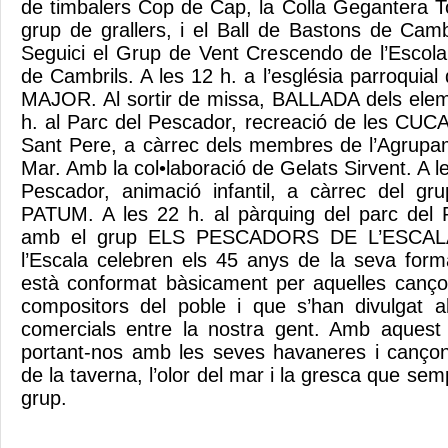
de timbalers Cop de Cap, la Colla Gegantera To
grup de grallers, i el Ball de Bastons de Cam
Seguici el Grup de Vent Crescendo de l’Escol
de Cambrils. A les 12 h. a l’església parroqui
MAJOR. Al sortir de missa, BALLADA dels eleme
h. al Parc del Pescador, recreació de les CUC
Sant Pere, a càrrec dels membres de l’Agrupa
Mar. Amb la col•laboració de Gelats Sirvent. A le
Pescador, animació infantil, a càrrec del gr
PATUM. A les 22 h. al pàrquing del parc del 
amb el grup ELS PESCADORS DE L’ESCALA.
l’Escala celebren els 45 anys de la seva forma
està conformat bàsicament per aquelles canço
compositors del poble i que s’han divulgat a
comercials entre la nostra gent. Amb aquest 
portant-nos amb les seves havaneres i cançon
de la taverna, l’olor del mar i la gresca que sem
grup.