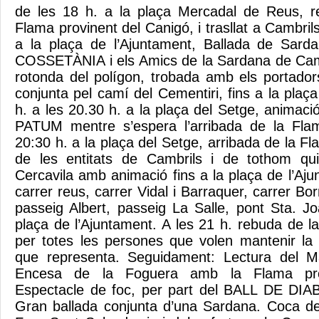
de les 18 h. a la plaça Mercadal de Reus, re
Flama provinent del Canigó, i trasllat a Cambrils
a la plaça de l’Ajuntament, Ballada de Sar
COSSETÀNIA i els Amics de la Sardana de Cambr
rotonda del polígon, trobada amb els portador
conjunta pel camí del Cementiri, fins a la plaç
h. a les 20.30 h. a la plaça del Setge, animac
PATUM mentre s’espera l’arribada de la Fla
20:30 h. a la plaça del Setge, arribada de la Fl
de les entitats de Cambrils i de tothom qui 
Cercavila amb animació fins a la plaça de l’Aj
carrer reus, carrer Vidal i Barraquer, carrer Bo
passeig Albert, passeig La Salle, pont Sta. 
plaça de l’Ajuntament. A les 21 h. rebuda de la
per totes les persones que volen mantenir la t
que representa. Seguidament: Lectura del M
Encesa de la Foguera amb la Flama prov
Espectacle de foc, per part del BALL DE D
Gran ballada conjunta d’una Sardana. Coca de