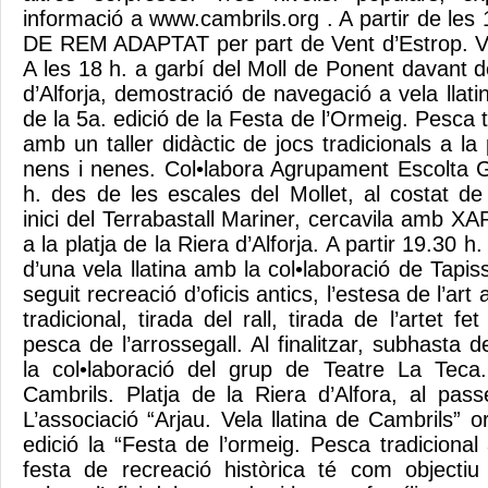
informació a www.cambrils.org . A partir de les
DE REM ADAPTAT per part de Vent d’Estrop. V
A les 18 h. a garbí del Moll de Ponent davant de
d’Alforja, demostració de navegació a vela llatin
de la 5a. edició de la Festa de l’Ormeig. Pesca t
amb un taller didàctic de jocs tradicionals a la 
nens i nenes. Col•labora Agrupament Escolta 
h. des de les escales del Mollet, al costat de
inici del Terrabastall Mariner, cercavila amb 
a la platja de la Riera d’Alforja. A partir 19.30 h
d’una vela llatina amb la col•laboració de Tapis
seguit recreació d’oficis antics, l’estesa de l’art
tradicional, tirada del rall, tirada de l’artet f
pesca de l’arrossegall. Al finalitzar, subhasta d
la col•laboració del grup de Teatre La Teca.
Cambrils. Platja de la Riera d’Alfora, al pas
L’associació “Arjau. Vela llatina de Cambrils” 
edició la “Festa de l’ormeig. Pesca tradiciona
festa de recreació històrica té com objectiu 