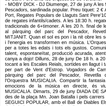
- MOBY DICK - DJ Diumenge, 27 de juny A les 9:
Pescadors, sardinada popular. Preu tiquet: 2 € A 
Port, Regates Populars de Llaguts Sant Pere’10.
de regates infantils/cadets. A les 18:30 h. regat
tradicionals de 6+timoner. A les 20 h. final de l
al pàrquing del parc del Pescador, Revetl
MITJANIT. Quan el sol es pon i la nit obre les 
i l’energia es transformen en música. L’Orques
per a totes les edats i tots els gustos. Comun
talent, espontaneïtat, producció acurada, aten
canya a dojo! Dilluns, 28 de juny De 18 h. a 20
tocant a les Escales Reials, sortides en llagut i t
per part de Vent d’Estrop. Vogadors de Camb
pàrquing del parc del Pescador, Revetlla
l’Orquestra MUSICALIA. Compartir la fantasia 
emocions de la música en directe, és viur
MUSICALIA. Dimarts, 29 de juny DIADA DE SA
des de la plaça Mn. Joan Batalla i pels carrers
SEGUICI POPULAR, amb el Ball de Diables Els 