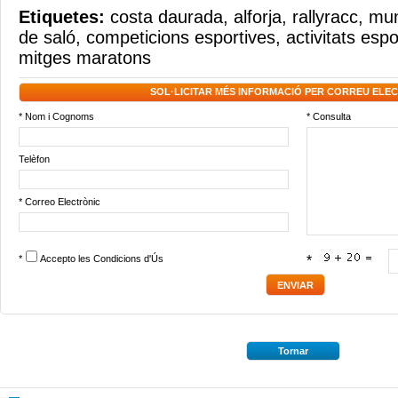
Etiquetes:
costa daurada
,
alforja
,
rallyracc
,
mun
de saló
,
competicions esportives
,
activitats espo
mitges maratons
SOL·LICITAR MÉS INFORMACIÓ PER CORREU ELE
* Nom i Cognoms
* Consulta
Telèfon
* Correo Electrònic
*
Accepto les
Condicions d'Ús
*
Tornar