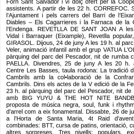
Forn Sant Salvador i vi dolç ofert per la Coope
assistents. A partir de les 22 h. CORREFOC. S
l’Ajuntament i pels carrers del Barri de l’Eix
Diables – Els Cagarrieres i la Farnaca de la
l’Endenga. REVETLLA DE SANT JOAN A les 2
Vidal i Barraquer (Eixample), Revetlla popu
GIRASOL. Dijous, 24 de juny A les 19 h. al parc
Veler, animació infantil amb el grup VATUA L’O
pàrquing del parc del Pescador, nit de rumba
PAELLA. Divendres, 25 de juny A les 20 h. a
Centre Les Basses, taula rodona: La tradició d
Cambrils amb la col•laboració de la Confra
Cambrils. Dins els actes de la V edició de la Fe
23 h. al pàrquing del parc del Pescador, nit de
amb BIG YUYU & THE HOT NITE BANDBLU
proposta de música negra, soul, funk i rhyth
d’arrel com a eix fonamental. Dissabte, 26 de jun
a l’Horta de Santa Maria, 4t Raid d’avent
combinades: BTT, cursa de patins, orientació, c
altres sorpreses. Tres nivells: populars, ex