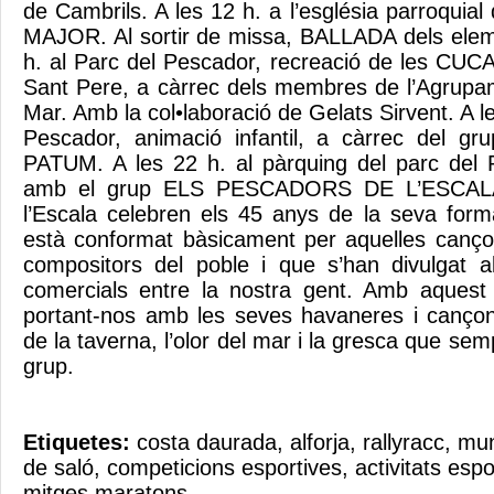
de Cambrils. A les 12 h. a l’església parroqui
MAJOR. Al sortir de missa, BALLADA dels eleme
h. al Parc del Pescador, recreació de les CUC
Sant Pere, a càrrec dels membres de l’Agrupa
Mar. Amb la col•laboració de Gelats Sirvent. A le
Pescador, animació infantil, a càrrec del gr
PATUM. A les 22 h. al pàrquing del parc del 
amb el grup ELS PESCADORS DE L’ESCALA.
l’Escala celebren els 45 anys de la seva forma
està conformat bàsicament per aquelles canço
compositors del poble i que s’han divulgat a
comercials entre la nostra gent. Amb aquest 
portant-nos amb les seves havaneres i cançon
de la taverna, l’olor del mar i la gresca que sem
grup.
Etiquetes:
costa daurada
,
alforja
,
rallyracc
,
mun
de saló
,
competicions esportives
,
activitats espo
mitges maratons