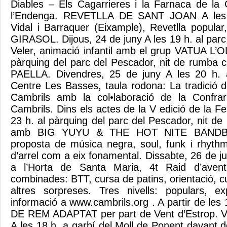
Diables – Els Cagarrieres i la Farnaca de la
l’Endenga. REVETLLA DE SANT JOAN A les 2
Vidal i Barraquer (Eixample), Revetlla popu
GIRASOL. Dijous, 24 de juny A les 19 h. al parc
Veler, animació infantil amb el grup VATUA L’O
pàrquing del parc del Pescador, nit de rumba
PAELLA. Divendres, 25 de juny A les 20 h. a
Centre Les Basses, taula rodona: La tradició d
Cambrils amb la col•laboració de la Confra
Cambrils. Dins els actes de la V edició de la Fe
23 h. al pàrquing del parc del Pescador, nit de
amb BIG YUYU & THE HOT NITE BANDBLU
proposta de música negra, soul, funk i rhyth
d’arrel com a eix fonamental. Dissabte, 26 de jun
a l’Horta de Santa Maria, 4t Raid d’avent
combinades: BTT, cursa de patins, orientació, c
altres sorpreses. Tres nivells: populars, ex
informació a www.cambrils.org . A partir de les
DE REM ADAPTAT per part de Vent d’Estrop. V
A les 18 h. a garbí del Moll de Ponent davant de