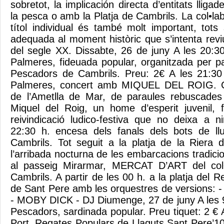
sobretot, la implicación directa d’entitats ll
la pesca o amb la Platja de Cambrils. La col•l
títol individual és també molt important, to
adequada al moment històric que s’intenta revi
del segle XX. Dissabte, 26 de juny A les 20:30
Palmeres, fideuada popular, organitzada per pa
Pescadors de Cambrils. Preu: 2€ A les 21:30 
Palmeres, concert amb MIQUEL DEL ROIG. Can
de l’Ametlla de Mar, de paraules rebuscades 
Miquel del Roig, un home d’esperit juvenil, 
reivindicació ludico-festiva que no deixa a ni
22:30 h. encesa dels fanals dels bots de ll
Cambrils. Tot seguit a la platja de la Riera d
l’arribada nocturna de les embarcacions tradici
al passeig Mirarmar, MERCAT D’ART del col•l
Cambrils. A partir de les 00 h. a la platja del 
de Sant Pere amb les orquestres de version
- MOBY DICK - DJ Diumenge, 27 de juny A les 9:
Pescadors, sardinada popular. Preu tiquet: 2 € A 
Port, Regates Populars de Llaguts Sant Pere’10.