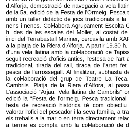
d’Alforja, demostració de navegació a vela llatin
de la 5a. edició de la Festa de l’Ormeig. Pesca t
amb un taller didàctic de jocs tradicionals a la 
nens i nenes. Col•labora Agrupament Escolta 
h. des de les escales del Mollet, al costat de
inici del Terrabastall Mariner, cercavila amb 
a la platja de la Riera d’Alforja. A partir 19.30 h
d’una vela llatina amb la col•laboració de Tapis
seguit recreació d’oficis antics, l’estesa de l’art
tradicional, tirada del rall, tirada de l’artet f
pesca de l’arrossegall. Al finalitzar, subhasta d
la col•laboració del grup de Teatre La Teca.
Cambrils. Platja de la Riera d’Alfora, al pas
L’associació “Arjau. Vela llatina de Cambrils” 
edició la “Festa de l’ormeig. Pesca tradiciona
festa de recreació històrica té com objectiu 
valorar l’ofici del pescador i la seva família, a t
els treballs a la mar o en terra directament rela
a terme es compta amb la col•laboració de div