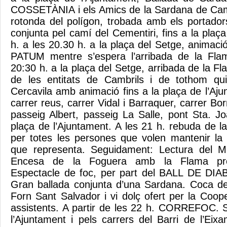
COSSETÀNIA i els Amics de la Sardana de Cambr
rotonda del polígon, trobada amb els portador
conjunta pel camí del Cementiri, fins a la plaç
h. a les 20.30 h. a la plaça del Setge, animac
PATUM mentre s’espera l’arribada de la Fla
20:30 h. a la plaça del Setge, arribada de la Fl
de les entitats de Cambrils i de tothom qui 
Cercavila amb animació fins a la plaça de l’Aj
carrer reus, carrer Vidal i Barraquer, carrer Bo
passeig Albert, passeig La Salle, pont Sta. 
plaça de l’Ajuntament. A les 21 h. rebuda de la
per totes les persones que volen mantenir la t
que representa. Seguidament: Lectura del M
Encesa de la Foguera amb la Flama prov
Espectacle de foc, per part del BALL DE D
Gran ballada conjunta d’una Sardana. Coca de
Forn Sant Salvador i vi dolç ofert per la Coope
assistents. A partir de les 22 h. CORREFOC. S
l’Ajuntament i pels carrers del Barri de l’Eix