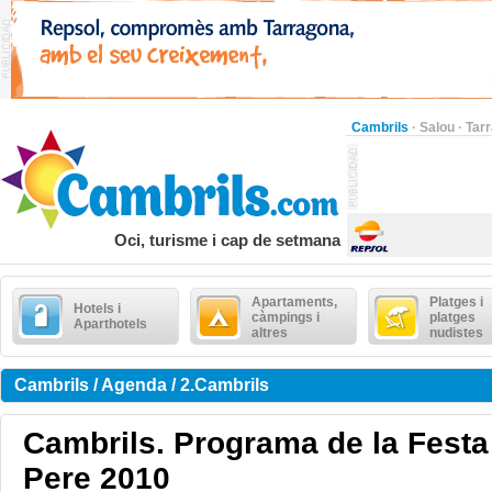
Cambrils
·
Salou
·
Tar
Oci, turisme i cap de setmana
Apartaments,
Platges i
Hotels i
càmpings i
platges
Aparthotels
altres
nudistes
Cambrils / Agenda / 2.Cambrils
Cambrils. Programa de la Festa
Pere 2010