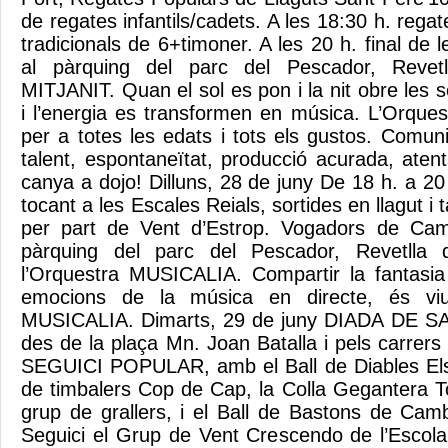
de regates infantils/cadets. A les 18:30 h. regat
tradicionals de 6+timoner. A les 20 h. final de l
al pàrquing del parc del Pescador, Revetl
MITJANIT. Quan el sol es pon i la nit obre les 
i l’energia es transformen en música. L’Orques
per a totes les edats i tots els gustos. Comun
talent, espontaneïtat, producció acurada, aten
canya a dojo! Dilluns, 28 de juny De 18 h. a 20
tocant a les Escales Reials, sortides en llagut i t
per part de Vent d’Estrop. Vogadors de Camb
pàrquing del parc del Pescador, Revetlla
l’Orquestra MUSICALIA. Compartir la fantasia 
emocions de la música en directe, és viur
MUSICALIA. Dimarts, 29 de juny DIADA DE SA
des de la plaça Mn. Joan Batalla i pels carrers
SEGUICI POPULAR, amb el Ball de Diables Els 
de timbalers Cop de Cap, la Colla Gegantera To
grup de grallers, i el Ball de Bastons de Cam
Seguici el Grup de Vent Crescendo de l’Escol