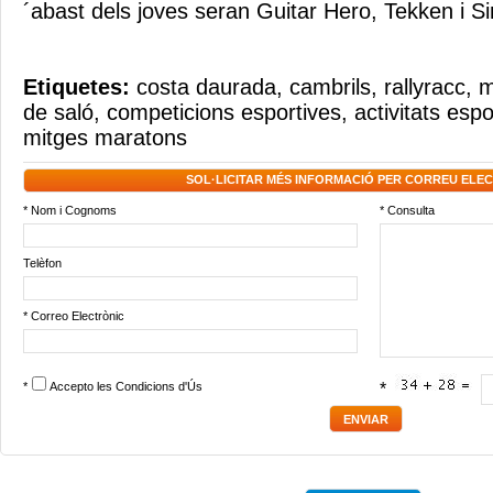
´abast dels joves seran Guitar Hero, Tekken i S
Etiquetes:
costa daurada
,
cambrils
,
rallyracc
,
m
de saló
,
competicions esportives
,
activitats espo
mitges maratons
SOL·LICITAR MÉS INFORMACIÓ PER CORREU ELE
* Nom i Cognoms
* Consulta
Telèfon
* Correo Electrònic
*
Accepto les
Condicions d'Ús
*