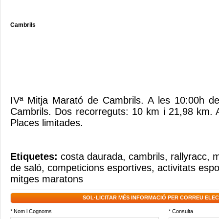
Cambrils
IVª Mitja Marató de Cambrils. A les 10:00h d
Cambrils. Dos recorreguts: 10 km i 21,98 km. A
Places limitades.
Etiquetes:
costa daurada
,
cambrils
,
rallyracc
,
m
de saló
,
competicions esportives
,
activitats espo
mitges maratons
SOL·LICITAR MÉS INFORMACIÓ PER CORREU ELE
* Nom i Cognoms
* Consulta