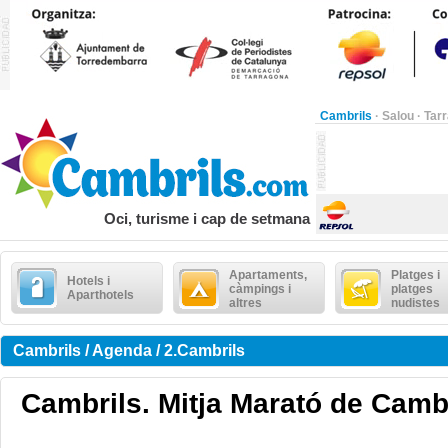
Cambrils
·
Salou
·
Tar
Oci, turisme i cap de setmana
Apartaments,
Platges i
Hotels i
càmpings i
platges
Aparthotels
altres
nudistes
Cambrils / Agenda / 2.Cambrils
Cambrils. Mitja Marató de Camb