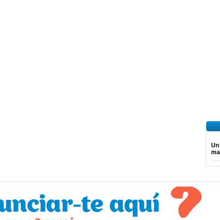
Un
mar