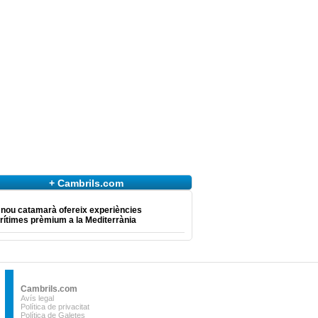
+ Cambrils.com
 nou catamarà ofereix experiències
ítimes prèmium a la Mediterrània
Cambrils.com
Avís legal
Política de privacitat
Política de Galetes