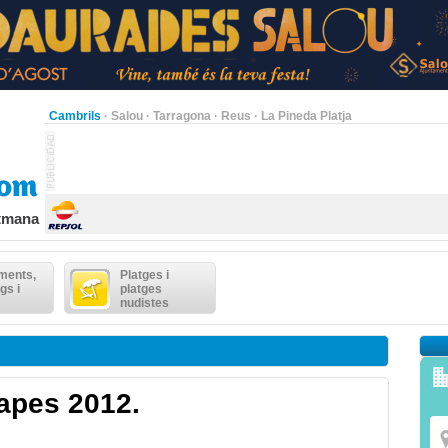
Cambrils
·
Salou
·
Tarragona
·
Reus
·
La Pineda Platja
etmana
ments,
Platges i
gs i
platges
nudistes
tapes 2012.