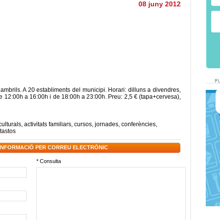
08 juny 2012
brils. A 20 establiments del municipi. Horari: dilluns a divendres,
e 12:00h a 16:00h i de 18:00h a 23:00h. Preu: 2,5 € (tapa+cervesa),
culturals
,
activitats familiars
,
cursos
,
jornades
,
conferències
,
tastos
 INFORMACIÓ PER CORREU ELECTRÒNIC
* Consulta