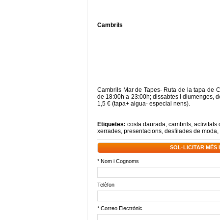
Cambrils
Cambrils Mar de Tapes- Ruta de la tapa de Cam
de 18:00h a 23:00h; dissabtes i diumenges, d
1,5 € (tapa+ aigua- especial nens).
Etiquetes:
costa daurada
,
cambrils
,
activitats 
xerrades
,
presentacions
,
desfilades de moda
,
SOL·LICITAR MÉS
* Nom i Cognoms
Telèfon
* Correo Electrònic