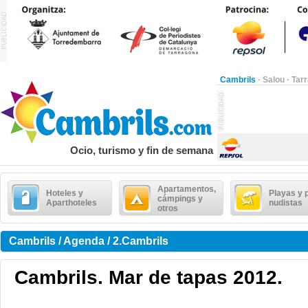
Cambrils
·
Salou
·
Tar
Ocio, turismo y fin de semana
Apartamentos,
Hoteles y
Playas y 
cámpings y
Aparthoteles
nudistas
otros
Cambrils / Agenda / 2.Cambrils
Cambrils. Mar de tapas 2012.