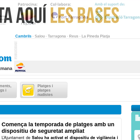
Cambrils
·
Salou
·
Tarragona
·
Reus
·
La Pineda Platja
etmana
ments,
Platges i
gs i
platges
nudistes
Comença la temporada de platges amb un
dispositiu de seguretat ampliat
L’Ajuntament de
Salou ha activat el dispositiu de vigilància i