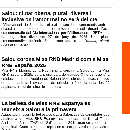
Salou: ciutat oberta, plural, diversa i
inclusiva on l’amor mai no serà delicte
L’Ajuntament de Salou ha reiterat el seu ferm compromís amb la
diversitat i el seu rebuig als missatges d'odi durant l’acte
commemoratiu del Dia Internacional per l’Alliberament LGBTI+ que
ha tingut lloc divendres 27 de juny de 2025. Una placa
commemorativa defineix Salou com una ciutat
"oberta, plural,
diversa i inclusiva".
Salou corona Miss RNB Madrid com a Miss
RNB España 2025
Miss RNB Madrid, Luna Negrín, s'ha coronat a Salou com a Miss
RNB España 2025, durant una gala de gairebé 3 hores, que s'ha
celebrat al Teatre Auditori de Salou (TAS), ple de familiars i amics,
que han animat i ovacionat, de principi a fi de la gala, les 52
aspirants al títol de reina de la bellesa.
La bellesa de Miss RNB Espanya es
reuneix a Salou a la primavera
Aquesta primavera la bellesa se cita a Salou. Les 52 candidates que
aspiren a ser Miss RNB Espanya es disputaran el títol al Teatre
Auditori de Salou (TAS), el 12 d'abril a les 20 h, quan se celebrarà la
gran final. Cada candidata representa una província espanyola o