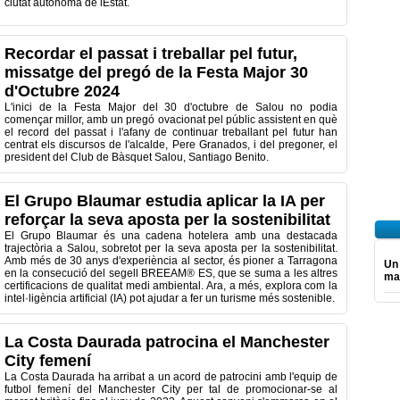
ciutat autònoma de lEstat.
Recordar el passat i treballar pel futur,
missatge del pregó de la Festa Major 30
d'Octubre 2024
L'inici de la Festa Major del 30 d'octubre de Salou no podia
començar millor, amb un pregó ovacionat pel públic assistent en què
el record del passat i l'afany de continuar treballant pel futur han
centrat els discursos de l'alcalde, Pere Granados, i del pregoner, el
president del Club de Bàsquet Salou, Santiago Benito.
El Grupo Blaumar estudia aplicar la IA per
reforçar la seva aposta per la sostenibilitat
El Grupo Blaumar és una cadena hotelera amb una destacada
trajectòria a Salou, sobretot per la seva aposta per la sostenibilitat.
Amb més de 30 anys d'experiència al sector, és pioner a Tarragona
Un
en la consecució del segell BREEAM® ES, que se suma a les altres
mar
certificacions de qualitat medi ambiental. Ara, a més, explora com la
intel·ligència artificial (IA) pot ajudar a fer un turisme més sostenible.
La Costa Daurada patrocina el Manchester
City femení
La Costa Daurada ha arribat a un acord de patrocini amb l'equip de
futbol femení del Manchester City per tal de promocionar-se al