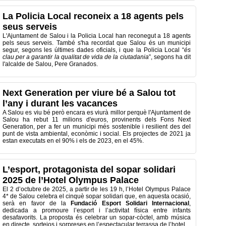
La Policia Local reconeix a 18 agents pels
seus serveis
L'Ajuntament de Salou i la Policia Local han reconegut a 18 agents
pels seus serveis. També s'ha recordat que Salou és un municipi
segur, segons les últimes dades oficials, i que la Policia Local “
és
clau per a garantir la qualitat de vida de la ciutadania
”, segons ha dit
l'alcalde de Salou, Pere Granados.
Next Generation per viure bé a Salou tot
l’any i durant les vacances
A Salou es viu bé però encara es viurà millor perquè l'Ajuntament de
Salou ha rebut 11 milions d'euros, provinents dels Fons Next
Generation, per a fer un municipi més sostenible i resilient des del
punt de vista ambiental, econòmic i social. Els projectes de 2021 ja
estan executats en el 90% i els de 2023, en el 45%.
L’esport, protagonista del sopar solidari
2025 de l’Hotel Olympus Palace
El 2 d’octubre de 2025, a partir de les 19 h, l’Hotel Olympus Palace
4* de Salou celebra el cinquè sopar solidari que, en aquesta ocasió,
serà en favor de la
Fundació Esport Solidari Internacional
,
dedicada a promoure l’esport i l’activitat física entre infants
desafavorits. La proposta és celebrar un sopar-còctel, amb música
en directe, sortejos i sorpreses en l’espectacular terrassa de l’hotel.