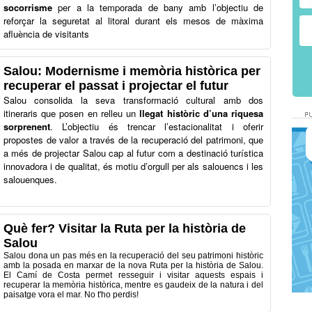
socorrisme
per a la temporada de bany amb l’objectiu de
reforçar la seguretat al litoral durant els mesos de màxima
afluència de visitants
Salou: Modernisme i memòria històrica per
recuperar el passat i projectar el futur
Salou consolida la seva transformació cultural amb dos
itineraris que posen en relleu un
llegat històric d’una riquesa
sorprenent
. L’objectiu és trencar l’estacionalitat i oferir
propostes de valor a través de la recuperació del patrimoni, que
a més de projectar Salou cap al futur com a destinació turística
innovadora i de qualitat, és motiu d’orgull per als salouencs i les
salouenques.
Què fer? Visitar la Ruta per la història de
Salou
Salou dona un pas més en la recuperació del seu patrimoni històric
amb la posada en marxar de la nova Ruta per la història de Salou.
El Camí de Costa permet resseguir i visitar aquests espais i
recuperar la memòria històrica, mentre es gaudeix de la natura i del
paisatge vora el mar. No t'ho perdis!