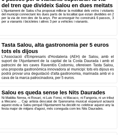
del tren que divideix Salou en dues meitats
L'Ajuntament de Salou s'ha proposat millorar la mobilitat dels veïns i visitants
del municipi connectant les dues parts de la localitat que estan dividides en 2
per la via de tren des de fa anys. Per aconseguir-ho construirà 6 passos, 3
per a vianants i bicicletes i altres 3 per a vehicles i vianants.
Tasta Salou, alta gastronomia per 5 euros
tots els dijous
L'Associació d'Empresaris d'Hostaleria (AEH) de Salou, amb el
suport de l'Ajuntament de la capital de la Costa Daurada i amb el
patrocini de les caves Raventós Codorniu, ofereixen Tasta Salou,
una proposta gastronòmica innovadora al municipi: tots els dijous es
podrà provar una degustació d'alta gastronomia, marinada amb vi o
cava de la marca patrocinadora, per 5 euros.
Salou es queda sense les Nits Daurades
Ni Maldita Nerea, ni Rosari, ni Luis Fonsi, ni Macaco, ni Fangoria, ni un tribut
a Mecano ... Cap artista descatat de l'panorama musical espanyol actaurá
aquest estiu a Salou perquè l'Ajuntament ha decidit no celebrar aquest any la
festa major de mitjans d'agost, més coneguda com les Nits Daurades.