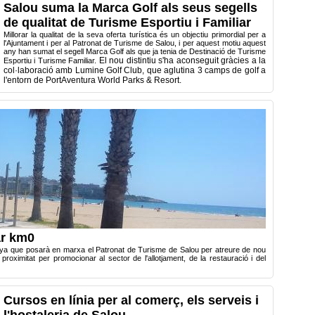
Salou suma la Marca Golf als seus segells
de qualitat de Turisme Esportiu i Familiar
Millorar la qualitat de la seva oferta turística és un objectiu primordial per a
l'Ajuntament i per al Patronat de Turisme de Salou, i per aquest motiu aquest
any han sumat el segell Marca Golf als que ja tenia de Destinació de Turisme
El nou distintiu s'ha aconseguit gràcies a la
Esportiu i Turisme Familiar.
col·laboració amb Lumine Golf Club, que aglutina 3 camps de golf a
l'entorn de PortAventura World Parks & Resort.
ar km0
ya que posarà en marxa el Patronat de Turisme de Salou per atreure de nou
proximitat per promocionar al sector de l'allotjament, de la restauració i del
Cursos en línia per al comerç, els serveis i