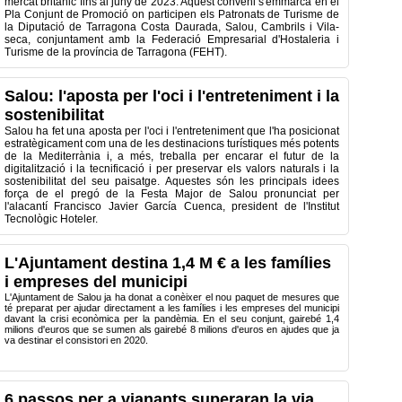
mercat britànic fins al juny de 2023. Aquest conveni s'emmarca en el
Pla Conjunt de Promoció on participen els Patronats de Turisme de
la Diputació de Tarragona Costa Daurada, Salou, Cambrils i Vila-
seca, conjuntament amb la Federació Empresarial d'Hostaleria i
Turisme de la província de Tarragona (FEHT).
Salou: l'aposta per l'oci i l'entreteniment i la
sostenibilitat
Salou ha fet una aposta per l'oci i l'entreteniment que l'ha posicionat
estratègicament com una de les destinacions turístiques més potents
de la Mediterrània i, a més, treballa per encarar el futur de la
digitalització i la tecnificació i per preservar els valors naturals i la
sostenibilitat del seu paisatge. Aquestes són les principals idees
força de el pregó de la Festa Major de Salou pronunciat per
l'alacantí Francisco Javier García Cuenca, president de l'Institut
Tecnològic Hoteler.
L'Ajuntament destina 1,4 M € a les famílies
i empreses del municipi
L'Ajuntament de Salou ja ha donat a conèixer el nou paquet de mesures que
té preparat per ajudar directament a les famílies i les empreses del municipi
davant la crisi econòmica per la pandèmia. En el seu conjunt, gairebé 1,4
milions d'euros que se sumen als gairebé 8 milions d'euros en ajudes que ja
va destinar el consistori en 2020.
6 passos per a vianants superaran la via