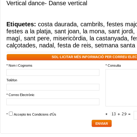
Vertical dance- Danse vertical
Etiquetes:
costa daurada
,
cambrils
,
festes maj
festes a la platja
,
sant joan
,
la mona
,
sant jordi
,
magí
,
sant pere
,
misericòrdia
,
la castanyada
,
fe
calçotades
,
nadal
,
festa de reis
,
setmana santa
SOL·LICITAR MÉS INFORMACIÓ PER CORREU ELE
* Nom i Cognoms
* Consulta
Telèfon
* Correo Electrònic
*
Accepto les
Condicions d'Ús
*