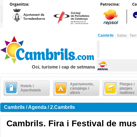
Cambrils
·
Salou
·
Tar
Oci, turisme i cap de setmana
Apartaments,
Platges i
Hotels i
càmpings i
platges
Aparthotels
altres
nudistes
Cambrils / Agenda / 2.Cambrils
Cambrils. Fira i Festival de mus