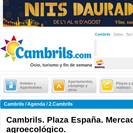
Cambrils
·
Salou
·
Tar
Ocio, turismo y fin de semana
Apartamentos,
Hoteles y
Playas y 
cámpings y
Aparthoteles
nudistas
otros
Cambrils / Agenda / 2.Cambrils
Cambrils. Plaza España. Merca
agroecológico.