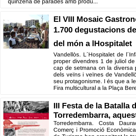
quinzena de parades amb produ...
El VIII Mosaic Gastro
1.700 degustacions de
del món a lHospitalet
Vandellòs. L´Hospitalet de l´In
proper divendres 1 de juliol de
cap de setmana on la diversa 
dels veïns i veïnes de Vandellòs
seu protagonisme. I és que a les
Fira multicultural a la Plaça Be
III Festa de la Batalla 
Torredembarra, aques
Torredembarra. Costa Daur
Comerç i Promoció Econòmica i