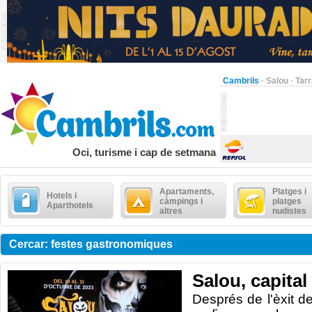
Cambrils
·
Salou
·
Tar
Oci, turisme i cap de setmana
Apartaments,
Platges i
Hotels i
càmpings i
platges
Aparthotels
altres
nudistes
Cercar: festes gastronomiques
Salou, capital
Després de l'èxit d