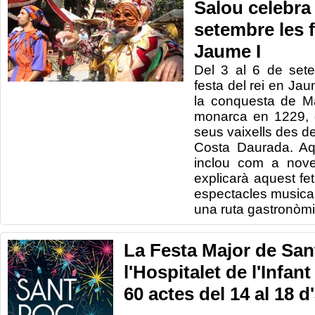
Salou celebra 
setembre les f
Jaume I
Del 3
al 6 de set
festa del
rei
en
Jau
la
conquesta
de Ma
monarca
en
1229
,
seus
vaixells
des de
Costa
Daurada.
Aq
inclou
com
a nove
explicarà
aquest
fe
espectacles
musical
una ruta
gastronòm
La Festa Major de San
l'Hospitalet de l'Infan
60 actes del 14 al 18 d