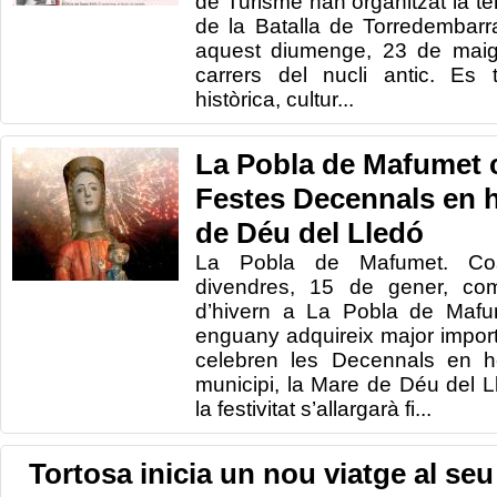
de Turisme han organitzat la te
de la Batalla de Torredembar
aquest diumenge, 23 de maig, 
carrers del nucli antic. Es 
històrica, cultur...
La Pobla de Mafumet c
Festes Decennals en h
de Déu del Lledó
La Pobla de Mafumet. Cos
divendres, 15 de gener, co
d’hivern a La Pobla de Mafum
enguany adquireix major impor
celebren les Decennals en h
municipi, la Mare de Déu del L
la festivitat s’allargarà fi...
Tortosa inicia un nou viatge al se