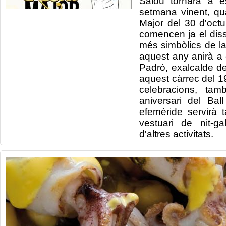
Salou tornarà a e
setmana vinent, qu
Major del 30 d'octu
comencen ja el dis
més simbòlics de la
aquest any anirà a
Padró, exalcalde d
aquest càrrec del 1
celebracions, ta
aniversari del Ba
efemèride servirà 
vestuari de nit-g
d'altres activitats.