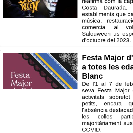
reafirma com la cap
Costa Daurada
establiments que par
música, restaurac
comercial al vol
Salouween us espe
d'octubre del 2023.
Festa Major d
a totes les ed
Blanc
De l'1 al 7 de feb
seva Festa Major 
activitats sobret
petits, encara 
l'absència destacad
les colles parti
majoritàriament sus
COVID.