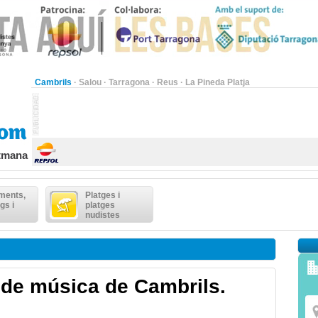
Cambrils
·
Salou
·
Tarragona
·
Reus
·
La Pineda Platja
etmana
ments,
Platges i
gs i
platges
nudistes
 de música de Cambrils.