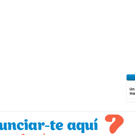
Un
mar