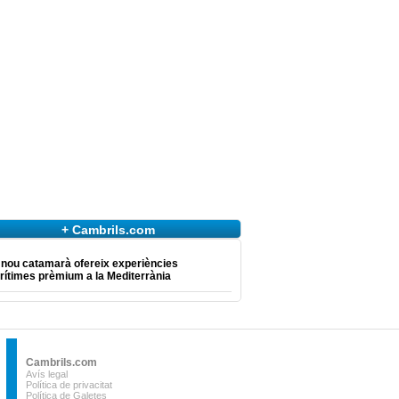
+ Cambrils.com
 nou catamarà ofereix experiències
ítimes prèmium a la Mediterrània
Cambrils.com
Avís legal
Política de privacitat
Política de Galetes