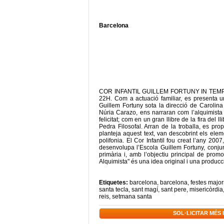
Barcelona
COR INFANTIL GUILLEM FORTUNY IN TEMPO EN
22H. Com a actuació familiar, es presenta una
Guillem Fortuny sota la direcció de Caroli
Núria Carazo, ens narraran com l’alquimista i
felicitat; com en un gran llibre de la fira del 
Pedra Filosofal. Arran de la troballa, es pr
planteja aquest text, van descobrint els elem
polifonia. El Cor Infantil fou creat l’any 200
desenvolupa l’Escola Guillem Fortuny, conju
primària i, amb l’objectiu principal de prom
Alquimista" és una idea original i una producc
Etiquetes:
barcelona
,
barcelona
,
festes major
santa tecla
,
sant magí
,
sant pere
,
misericòrdia
reis
,
setmana santa
SOL·LICITAR MÉS