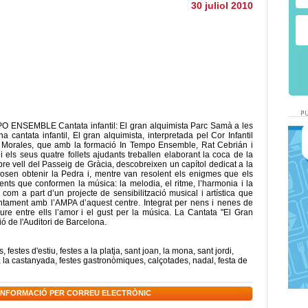
30 juliol 2010
SEMBLE Cantata infantil: El gran alquimista Parc Samà a les
 cantata infantil, El gran alquimista, interpretada pel Cor Infantil
na Morales, que amb la formació In Tempo Ensemble, Rat Cebrián i
 els seus quatre follets ajudants treballen elaborant la coca de la
llibre vell del Passeig de Gràcia, descobreixen un capítol dedicat a la
oposen obtenir la Pedra i, mentre van resolent els enigmes que els
ents que conformen la música: la melodia, el ritme, l’harmonia i la
7, com a part d’un projecte de sensibilització musical i artística que
ntament amb l’AMPA d’aquest centre. Integrat per nens i nenes de
oure entre ells l’amor i el gust per la música. La Cantata "El Gran
ió de l'Auditori de Barcelona.
s
,
festes d'estiu
,
festes a la platja
,
sant joan
,
la mona
,
sant jordi
,
,
la castanyada
,
festes gastronòmiques
,
calçotades
,
nadal
,
festa de
 INFORMACIÓ PER CORREU ELECTRÒNIC