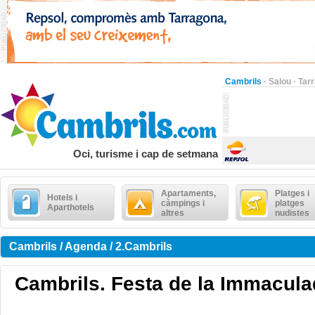
Cambrils
·
Salou
·
Tar
Oci, turisme i cap de setmana
Apartaments,
Platges i
Hotels i
càmpings i
platges
Aparthotels
altres
nudistes
Cambrils / Agenda / 2.Cambrils
Cambrils. Festa de la Immaculad