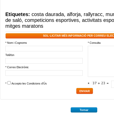
Etiquetes:
costa daurada
,
alforja
,
rallyracc
,
mun
de saló
,
competicions esportives
,
activitats espo
mitges maratons
SOL·LICITAR MÉS INFORMACIÓ PER CORREU ELE
* Nom i Cognoms
* Consulta
Telèfon
* Correo Electrònic
*
Accepto les
Condicions d'Ús
*
Tornar