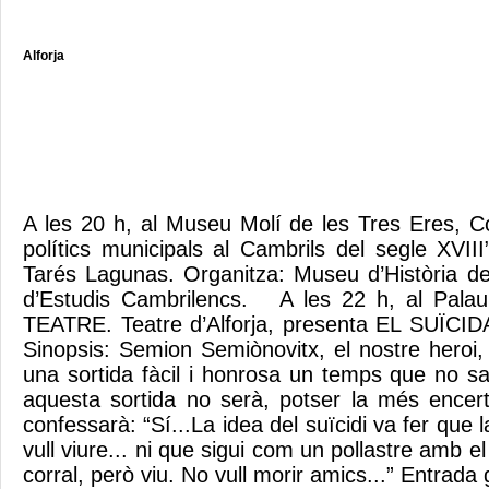
Alforja
A les 20 h, al Museu Molí de les Tres Eres, Co
polítics municipals al Cambrils del segle XVII
Tarés Lagunas. Organitza: Museu d’Història de
d’Estudis Cambrilencs. A les 22 h, al Palau 
TEATRE. Teatre d’Alforja, presenta EL SUÏCID
Sinopsis: Semion Semiònovitx, el nostre heroi,
una sortida fàcil i honrosa un temps que no s
aquesta sortida no serà, potser la més ence
confessarà: “Sí...La idea del suïcidi va fer que 
vull viure... ni que sigui com un pollastre amb el 
corral, però viu. No vull morir amics...” Entrada 