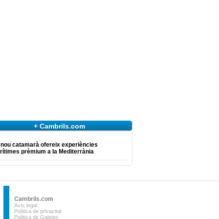
+ Cambrils.com
 nou catamarà ofereix experiències
ítimes prèmium a la Mediterrània
Cambrils.com
Avís legal
Política de privacitat
Política de Galetes