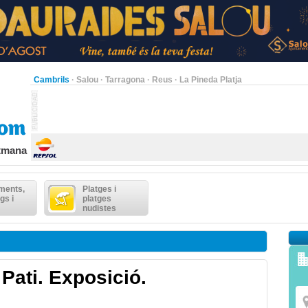
Cambrils
·
Salou
·
Tarragona
·
Reus
·
La Pineda Platja
etmana
ments,
Platges i
gs i
platges
nudistes
 Pati. Exposició.