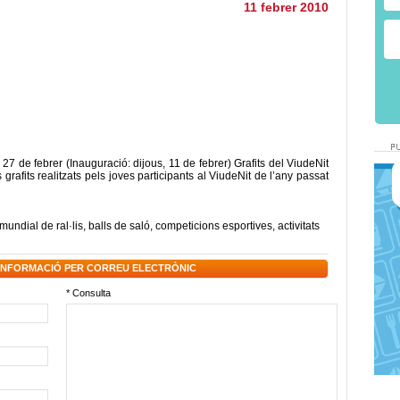
11 febrer 2010
 27 de febrer (Inauguració: dijous, 11 de febrer) Grafits del ViudeNit
rafits realitzats pels joves participants al ViudeNit de l’any passat
mundial de ral·lis
,
balls de saló
,
competicions esportives
,
activitats
 INFORMACIÓ PER CORREU ELECTRÒNIC
* Consulta