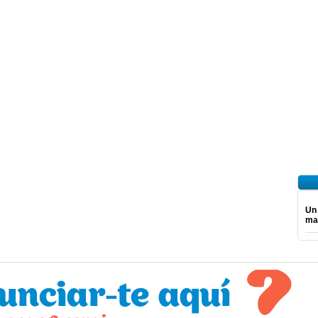
Un
mar