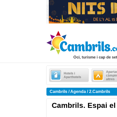
Oci, turisme i cap de s
Aparta
Hotels i
càmpin
Aparthotels
altres
Cambrils / Agenda / 2.Cambrils
Cambrils. Espai el