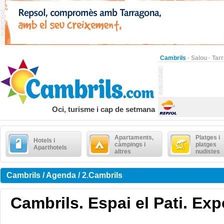
Cambrils
·
Salou
·
Tar
Oci, turisme i cap de setmana
Apartaments,
Platges i
Hotels i
càmpings i
platges
Aparthotels
altres
nudistes
Cambrils / Agenda / 2.Cambrils
Cambrils. Espai el Pati. Exp