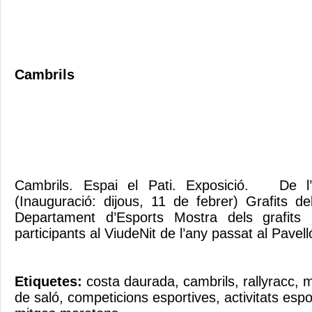
Cambrils
Cambrils. Espai el Pati. Exposició. De l
(Inauguració: dijous, 11 de febrer) Grafits de
Departament d’Esports Mostra dels grafits r
participants al ViudeNit de l’any passat al Pavel
Etiquetes:
costa daurada
,
cambrils
,
rallyracc
,
m
de saló
,
competicions esportives
,
activitats espo