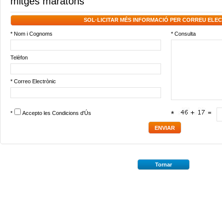
mitges maratons
SOL·LICITAR MÉS INFORMACIÓ PER CORREU ELE
* Nom i Cognoms
* Consulta
Telèfon
* Correo Electrònic
*
Accepto les
Condicions d'Ús
*
Tornar