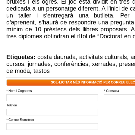
bruixes i els ogres. El joc està dividit en tre
dedicada a un personatge diferent. A l’inici de 
un taller i s’entregarà una butlleta. Per
d’aprenent, s’haurà de respondre una pregunta d
mínim de 10 préstecs dels llibres proposats. A
tres diplomes obtindran el títol de “Doctorat en 
Etiquetes:
costa daurada
,
activitats culturals
,
a
cursos
,
jornades
,
conferències
,
xerrades
,
prese
de moda
,
tastos
SOL·LICITAR MÉS INFORMACIÓ PER CORREU ELE
* Nom i Cognoms
* Consulta
Telèfon
* Correo Electrònic