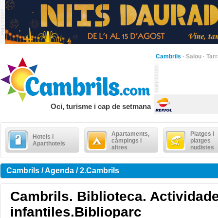
Cambrils
·
Salou
·
Tar
Oci, turisme i cap de setmana
Apartaments,
Platges i
Hotels i
càmpings i
platges
Aparthotels
altres
nudistes
Cambrils / Agenda / 2.Cambrils
Cambrils. Biblioteca. Actividad
infantiles.Biblioparc