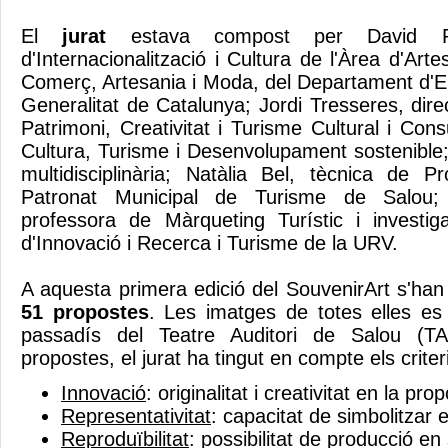
El
jurat
estava compost per David Pl
d'Internacionalització i Cultura de l'Àrea d'Art
Comerç, Artesania i Moda, del Departament d'Em
Generalitat de Catalunya; Jordi Tresseres, dire
Patrimoni, Creativitat i Turisme Cultural i C
Cultura, Turisme i Desenvolupament sostenible;
multidisciplinària; Natàlia Bel, tècnica de P
Patronat Municipal de Turisme de Salou
professora de Màrqueting Turístic i investi
d'Innovació i Recerca i Turisme de la URV.
A aquesta primera edició del SouvenirArt s'han
51 propostes
. Les imatges de totes elles es
passadís del Teatre Auditori de Salou (TA
propostes, el jurat ha tingut en compte els crite
Innovació
: originalitat i creativitat en la pro
Representativitat
: capacitat de simbolitzar 
Reproduïbilitat
: possibilitat de producció en