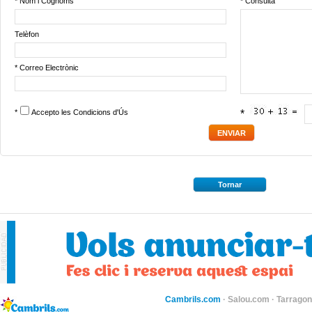
* Nom i Cognoms
* Consulta
Telèfon
* Correo Electrònic
*
Accepto les
Condicions d'Ús
*
Tornar
Cambrils.com
·
Salou.com
·
Tarragon