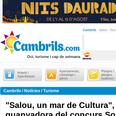
Cambrils
·
Salou
·
Tar
Oci, turisme i cap de setmana
Apartaments,
Platges i
Hotels i
càmpings i
platges
Aparthotels
altres
nudistes
Cambrils / Notícies / Turisme
"Salou, un mar de Cultura",
guanyadora del concurs So