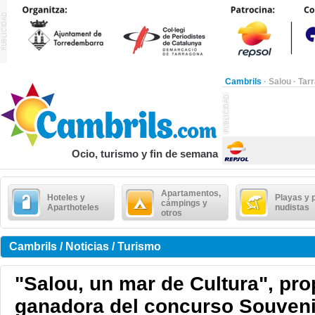
Cambrils
·
Salou
·
Tar
Ocio, turismo y fin de semana
Apartamentos,
Hoteles y
Playas y 
cámpings y
Aparthoteles
nudistas
otros
Cambrils / Noticias / Turismo
"Salou, un mar de Cultura", pr
ganadora del concurso Souveni