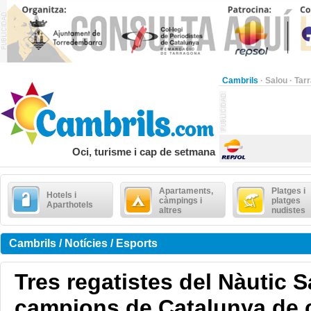
Cambrils
·
Salou
·
Tar
Oci, turisme i cap de setmana
Apartaments,
Platges i
Hotels i
càmpings i
platges
Aparthotels
altres
nudistes
Cambrils / Notícies / Esports
Tres regatistes del Nàutic S
campions de Catalunya de c