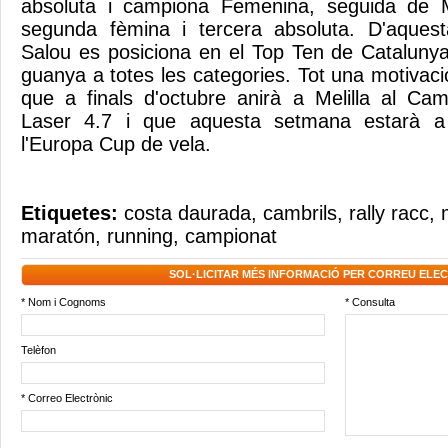
absoluta i campiona Femenina, seguida de 
segunda fèmina i tercera absoluta. D'aques
Salou es posiciona en el Top Ten de Catalunya
guanya a totes les categories. Tot una motivaci
que a finals d'octubre anirà a Melilla al Ca
Laser 4.7 i que aquesta setmana estarà a
l'Europa Cup de vela.
Etiquetes:
costa daurada
,
cambrils
,
rally racc
,
maratón
,
running
,
campionat
SOL·LICITAR MÉS INFORMACIÓ PER CORREU ELE
* Nom i Cognoms
* Consulta
Telèfon
* Correo Electrònic