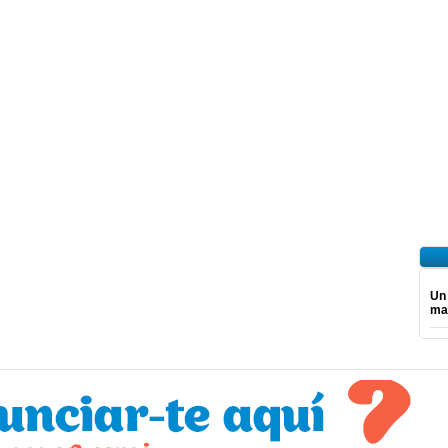
Un
mar