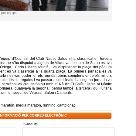
a per equips
equip d’Optimist del Club Nàutic Salou s’ha classificat en tercera
s que s’ha disputat a aigües de Vilanova. L'equip de Salou estava
 Ortega i Carla i Marta Munté, i va disputar-se la plaça del pòdium
nt es va classificar a la quarta plaça. La primera jornada es va
arbí i es van poder fer els rounds robins complerts entre els millors
c de les set regates i va passar a semifinals. La segona jornada va
a semifinal va creuar Salou amb el Nàutic El Balís i l'altre al Nàutic
rimera, guanyava la segona i perdia també la tercera i qui lluitaria
ia primer, seguit de Vilassar, Salou i Cambrils.
,
maratón
,
media maratón
,
running
,
campionat
 INFORMACIÓ PER CORREU ELECTRÒNIC
* Consulta