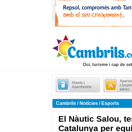
Oci, turisme i cap de s
Aparta
Hotels i
càmpin
Aparthotels
altres
Cambrils / Notícies / Esports
El Nàutic Salou, t
Catalunya per equ