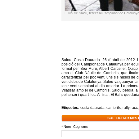
El Nàutic Salou, tercer al Campionat de Cataluny
Salou. Costa Daurada. 26 d´abril de 2012. L’
posició del Campionat de Catalunya per equip
format per Bea Muro, Albert Carceller, Quico
amb el Club Nàutic de Cambrils, que finalme
caracteritzar pel poc vent, uns sis nusos de g
vuit clubs de Catalunya. Salou va guanyar cin
tenir vent semblant al dia anterior. La primer
Vilassar amb el de Cambrils. Salou perdia la p
pel tercer i quart lloc. Al final, El Balís quedar
Etiquetes:
costa daurada
,
cambrils
,
rally racc
SOL·LICITAR MÉS
* Nom i Cognoms