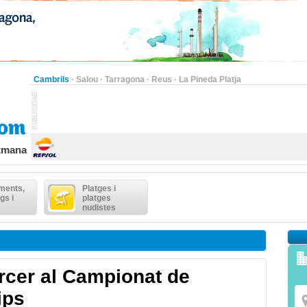
Cambrils
·
Salou
·
Tarragona
·
Reus
·
La Pineda Platja
etmana
ments,
Platges i
gs i
platges
nudistes
ercer al Campionat de
ips