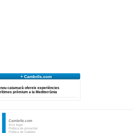
+ Cambrils.com
 nou catamarà ofereix experiències
ítimes prèmium a la Mediterrània
Cambrils.com
Avís legal
Política de privacitat
Política de Galetes