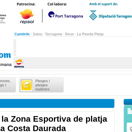
Cambrils
·
Salou
·
Tarragona
·
Reus
·
La Pineda Platja
etmana
ments,
Platges i
gs i
platges
nudistes
la Zona Esportiva de platja
la Costa Daurada