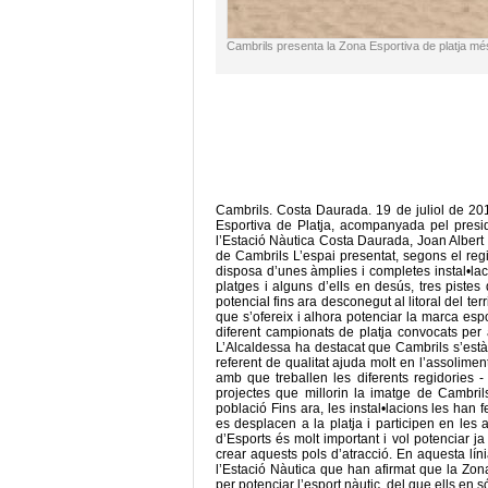
Cambrils presenta la Zona Esportiva de platja mé
Cambrils. Costa Daurada. 19 de juliol de 20
Esportiva de Platja, acompanyada pel presi
l’Estació Nàutica Costa Daurada, Joan Albert 
de Cambrils L’espai presentat, segons el reg
disposa d’unes àmplies i completes instal•laci
platges i alguns d’ells en desús, tres pistes
potencial fins ara desconegut al litoral del ter
que s’ofereix i alhora potenciar la marca esp
diferent campionats de platja convocats per 
L’Alcaldessa ha destacat que Cambrils s’està
referent de qualitat ajuda molt en l’assoliment
amb que treballen les diferents regidories -
projectes que millorin la imatge de Cambrils 
població Fins ara, les instal•lacions les han 
es desplacen a la platja i participen en les a
d’Esports és molt important i vol potenciar 
crear aquests pols d’atracció. En aquesta lín
l’Estació Nàutica que han afirmat que la Zona
per potenciar l’esport nàutic, del que ells en