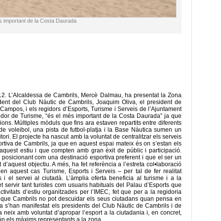
s important de la Costa Daurada
12. L’Alcaldessa de Cambrils, Mercè Dalmau, ha presentat la Zona
dent del Club Nàutic de Cambrils, Joaquim Oliva, el president de
Campos, i els regidors d’Esports, Turisme i Serveis de l’Ajuntament
idor de Turisme, “és el més important de la Costa Daurada” ja que
ons. Múltiples mòduls que fins ara estaven repartits entre diferents
 de voleibol, una pista de futbol-platja i la Base Nàutica sumen un
ritori. El projecte ha nascut amb la voluntat de centralitzar els serveis
ortiva de Cambrils, ja que en aquest espai mateix és on s’estan els
aquest estiu i que compten amb gran èxit de públic i participació.
 posicionant com una destinació esportiva preferent i que el ser un
 d’aquest objectiu. A més, ha fet referència a l’estreta col•laboració
 en aquest cas Turisme, Esports i Serveis – per tal de fer realitat
i el servei al ciutadà. L’àmplia oferta beneficia al turisme i a la
fet servir tant turistes com usuaris habituals del Palau d’Esports que
ctivitats d’estiu organitzades per l’IMEC, fet que per a la regidoria
ja que Cambrils no pot descuidar els seus ciutadans quan pensa en
ia s’han manifestat els presidents del Club Nàutic de Cambrils i de
 neix amb voluntat d’apropar l’esport a la ciutadania i, en concret,
 són els màxims representants a la zona.