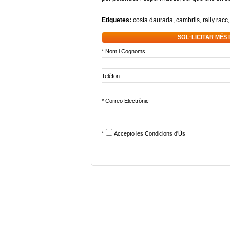
Etiquetes:
costa daurada
,
cambrils
,
rally racc
SOL·LICITAR MÉS
* Nom i Cognoms
Telèfon
* Correo Electrònic
*
Accepto les
Condicions d'Ús