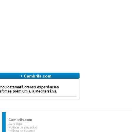
+ Cambrils.com
 nou catamarà ofereix experiències
ítimes prèmium a la Mediterrània
Cambrils.com
Avís legal
Política de privacitat
Política de Galetes