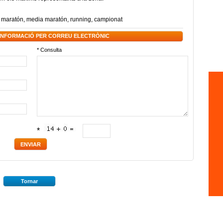
,
maratón
,
media maratón
,
running
,
campionat
 INFORMACIÓ PER CORREU ELECTRÒNIC
* Consulta
*
Tornar