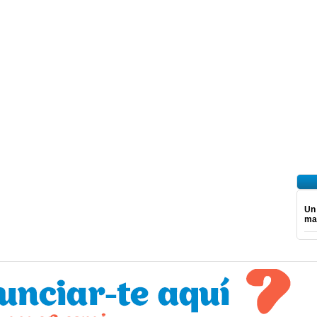
Un
mar