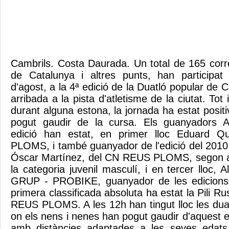
Cambrils. Costa Daurada. Un total de 165 corre
de Catalunya i altres punts, han participat
d'agost, a la 4ª edició de la Duatló popular de C
arribada a la pista d'atletisme de la ciutat. Tot
durant alguna estona, la jornada ha estat positi
pogut gaudir de la cursa. Els guanyadors
edició han estat, en primer lloc Eduard 
PLOMS, i també guanyador de l'edició del 2010,
Óscar Martínez, del CN REUS PLOMS, segon a l
la categoria juvenil masculí, i en tercer lloc
GRUP - PROBIKE, guanyador de les edicions 
primera classificada absoluta ha estat la Pili R
REUS PLOMS. A les 12h han tingut lloc les duat
on els nens i nenes han pogut gaudir d'aquest esp
amb distàncies adaptades a les seves edats