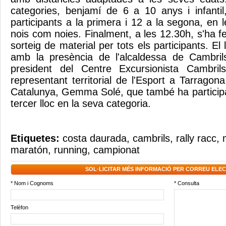
categories, benjamí de 6 a 10 anys i infanti
participants a la primera i 12 a la segona, en l
nois com noies. Finalment, a les 12.30h, s'ha fe
sorteig de material per tots els participants. El
amb la presència de l'alcaldessa de Cambri
president del Centre Excursionista Cambril
representant territorial de l'Esport a Tarragon
Catalunya, Gemma Solé, que també ha particip
tercer lloc en la seva categoria.
Etiquetes:
costa daurada
,
cambrils
,
rally racc
,
maratón
,
running
,
campionat
SOL·LICITAR MÉS INFORMACIÓ PER CORREU ELE
* Nom i Cognoms
* Consulta
Telèfon