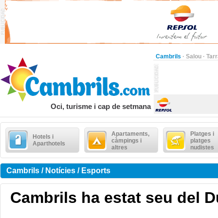
Cambrils
·
Salou
·
Tar
Oci, turisme i cap de setmana
Apartaments,
Platges i
Hotels i
càmpings i
platges
Aparthotels
altres
nudistes
Cambrils / Notícies / Esports
Cambrils ha estat seu del D