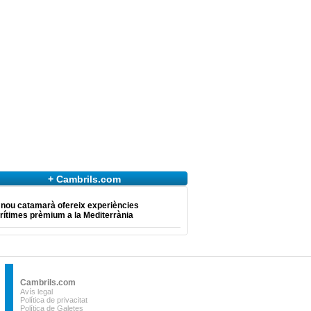
+ Cambrils.com
 nou catamarà ofereix experiències
ítimes prèmium a la Mediterrània
Cambrils.com
Avís legal
Política de privacitat
Política de Galetes