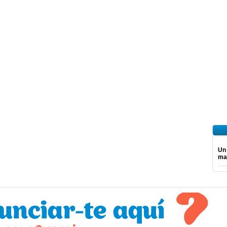
Un
mar