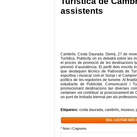
Turística de Cambr
assistents
Cambrils. Costa Daurada. Demà, 27 de novemb
Turística, Publicity, on es debatrà sobre les 
el procés de promoció de les destinacions tu
previsió d’assistència. El perfil dels inscrits
que destaquen tècnics de Patronats de Turi
esportiva i musical com el Sonar i el Campion
polítics de les regidories de turisme. Al final
estudiants de Publicitat, Comunicació i 
promocionant destinacions tan diverses com
certamen vol contribuir al posicionament de Ca
un punt de trobada biennal per als professio
Etiquetes:
costa daurada
,
cambrils
,
museus
,
SOL·LICITAR MÉS
* Nom i Cognoms