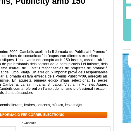
ils, Publicity amb 150
re 2009, Cambrils acollirà la II Jornada de Publicitat i Promoció
millors eines de comunicació i s’exposaràn diferents experiències en
rístiques. L’esdeveniment compta amb 150 inscrits, assolint així la
 és de professionals dels sectors de la comunicació i el turisme, dels
sme d’arreu de l’Estat i responsables de projectes de promoció
at de Futbol Platja. Un altre gruix importat prové dels responsables
itzar la jornada es farà entrega dels Premis Publicity’09, adreçats als
Turisme. En aquesta primera edició s’han seleccionat 12 peces
 Canberra, Lahsa, Tijuana, Singapur, Vietnam i Münster. Aquest
mbrils com a referent en l’àmbit del turisme professional i establir
nals d’ambdós sectors.
premis literaris
,
teatres
,
concerts
,
música
,
festa major
 INFORMACIÓ PER CORREU ELECTRÒNIC
* Consulta