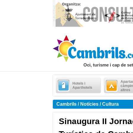
Oci, turisme i cap de s
Aparta
Hotels i
càmpin
Aparthotels
altres
Cambrils / Notícies / Cultura
Sinaugura II Jorn