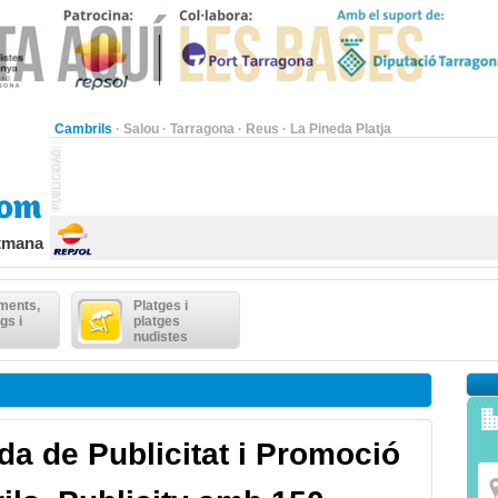
Cambrils
·
Salou
·
Tarragona
·
Reus
·
La Pineda Platja
etmana
ments,
Platges i
gs i
platges
nudistes
ada de Publicitat i Promoció