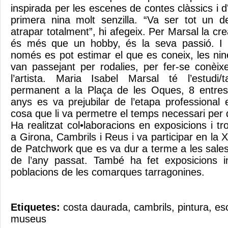
inspirada per les escenes de contes clàssics i d'
primera nina molt senzilla. “Va ser tot un 
atrapar totalment”, hi afegeix. Per Marsal la cr
és més que un hobby, és la seva passió. I
només es pot estimar el que es coneix, les nine
van passejant per rodalies, per fer-se conèixe
l’artista. Maria Isabel Marsal té l’estudi/
permanent a la Plaça de les Oques, 8 entre
anys es va prejubilar de l’etapa professional 
cosa que li va permetre el temps necessari per d
Ha realitzat col•laboracions en exposicions i 
a Girona, Cambrils i Reus i va participar en la X
de Patchwork que es va dur a terme a les sales 
de l’any passat. També ha fet exposicions in
poblacions de les comarques tarragonines.
Etiquetes:
costa daurada
,
cambrils
,
pintura
,
es
museus