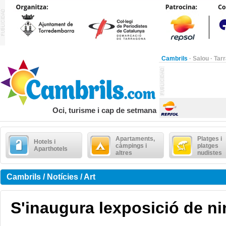
Cambrils
·
Salou
·
Tar
Oci, turisme i cap de setmana
Apartaments,
Platges i
Hotels i
càmpings i
platges
Aparthotels
altres
nudistes
Cambrils / Notícies / Art
S'inaugura lexposició de n