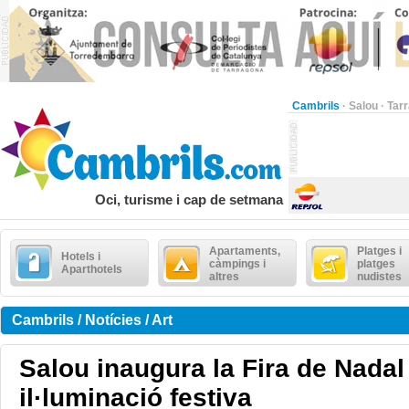
Cambrils
·
Salou
·
Tar
Oci, turisme i cap de setmana
Apartaments,
Platges i
Hotels i
càmpings i
platges
Aparthotels
altres
nudistes
Cambrils / Notícies / Art
Salou inaugura la Fira de Nadal 
il·luminació festiva