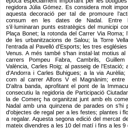
època especialment important per les botigues 
regidora Júlia Gómez. Es considera molt impor
aquesta decoració per tal de promoure l’acti
consum en les dates de Nadal. Entre le
s’il·luminaran punts estratègics del municipi c
Plaça Bonet; la rotonda del Carrer Via Roma; 
de les urbanitzacions de Salou; la Torre Vell
l’entrada al Pavelló d’Esports; les tres esglésies 
Venus. A més també s’han instal·lat motius al
carrers Pompeu Fabra, Cambrils, Guillem
València, Carles Roig; al passeig de l’Estació; a
d’Andorra i Carles Buhigues; a la via Aurèlia; a
com al carrer Alfons V el Magnànim; entre m
D’altra banda, aprofitant el pont de la Immac
consecutiu la regidoria de Participació Ciuta
la de Comerç ha organitzat junt amb els come
Nadal amb una quinzena de parades on s’hi po
d’objectes de regal per a les festes; plantes i flo
a regalar. Aquesta segona edició del mercat 
mateix divendres a les 10 del matí i fins a les 9