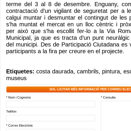
terme del 3 al 8 de desembre. Enguany, com
contractació d’un vigilant de seguretat per a l
calgui muntar i desmuntar el contingut de le
s’ha muntat el mercat en un lloc cèntric i prò
per això que s’ha escollit fer-lo a la Via Ro
Municipal, ja que es tracta d’un punt neuràlgic 
del municipi. Des de Participació Ciutadana es vo
participants a la fira per creure en el projecte.
Etiquetes:
costa daurada
,
cambrils
,
pintura
,
es
museus
SOL·LICITAR MÉS INFORMACIÓ PER CORREU ELE
* Nom i Cognoms
* Consulta
Telèfon
* Correo Electrònic